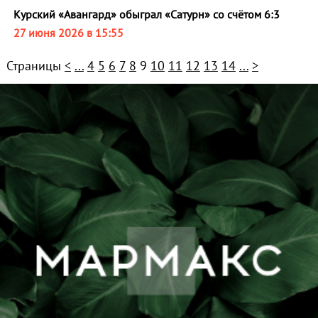
Курский «Авангард» обыграл «Сатурн» со счётом 6:3
27 июня 2026 в 15:55
Страницы
<
...
4
5
6
7
8
9
10
11
12
13
14
...
>