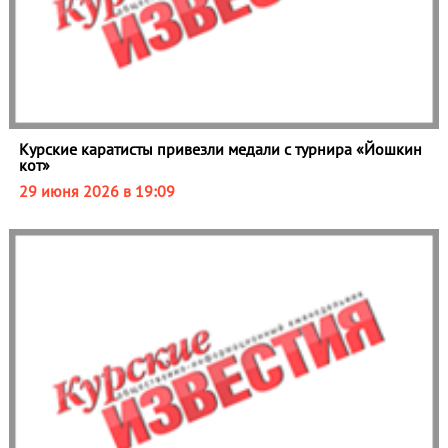
Курские каратисты привезли медали с турнира «Йошкин
кот»
29 июня 2026 в 19:09