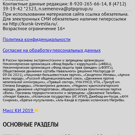
Контактные данные редакции: 8-920-265-66-14, 8 (4712)
39-19-42 *2323, n.semenova@ptpgroup.ru
При использовании материалов сайта ссылка обязательна.
Для электронных СМИ обязательно наличие гиперссылки
на http://kursk-izvestia.ru/.
Возрастное ограничение 16+
Политика конфиденциальности
Согласие на обработку персональных данных
В России признаны экстремистскими и запрещены организации:
Некоммерческая организация «Фонд борьбы с коррупцией» («ФБК»),
Некоммерческая организация «Фонд защиты прав граждан» («ФЗПГ»),
Общественное движение «Штабы Навального» (решение Мосгорсуда от
09.06.2021), «Национал-большевистская партия», «Свидетели Иеговы», «Армия
воли народа», «Русский общенациональный союз», «Движение против
нелегальной иммиграции», «Правый сектор», УНА-УНСО, УПА, «Тризуб им.
Степана Бандеры», «Мизантропик дивижн», «Меджлис крымскотатарского
народа», движение «Артподготовка», общероссийская политическая партия
«Воля». Признаны террористическими и запрещены: «Движение Талибан»,
«Имарат Кавказ», «Исламское государство» (ИГ, ИГИЛ), Джебхад-ан-Нусра, «АУМ
Синрике», «Братья-мусульмане», «Аль-Каида в странах исламского Магриба».
Мисс КИ 2019
ОСНОВНЫЕ РАЗДЕЛЫ