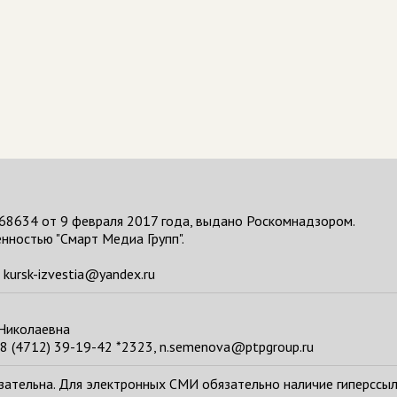
68634 от 9 февраля 2017 года, выдано Роскомнадзором.
нностью "Смарт Медиа Групп".
kursk-izvestia@yandex.ru
 Николаевна
8 (4712) 39-19-42 *2323, n.semenova@ptpgroup.ru
тельна. Для электронных СМИ обязательно наличие гиперссылки н