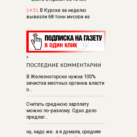
14:31
В Курске за неделю
вывезли 68 тонн мусора из
парков и скверов
14:22
В Курске 30 пасечников
продают мёд на ярмарке
«Курский мед»
>
14:09
В Курской области
обнаружили и обезвредили
ПОСЛЕДНИЕ КОММЕНТАРИИ
снаряд времён ВОВ
В Железногорске нужна 100%
14:02
Парк молодёжи в Курске
зачистка местных органов власти
пополнили более чем 2 тысячами
о...
новых растений
Считать среднюю зарплату
13:58
9 августа в Курской области
можно по-разному. Одно дело
— облака и дожди
предлаг...
ну, надо же.. а я думала, средняя