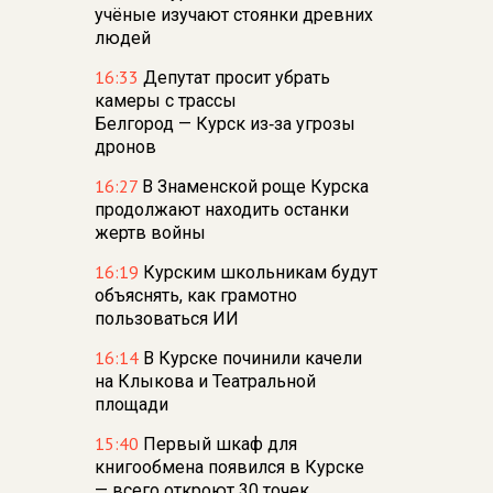
учёные изучают стоянки древних
людей
16:33
Депутат просит убрать
камеры с трассы
Белгород — Курск из‑за угрозы
дронов
16:27
В Знаменской роще Курска
продолжают находить останки
жертв войны
16:19
Курским школьникам будут
объяснять, как грамотно
пользоваться ИИ
16:14
В Курске починили качели
на Клыкова и Театральной
площади
15:40
Первый шкаф для
книгообмена появился в Курске
— всего откроют 30 точек