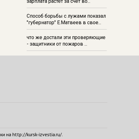
зарплата растёт за счёт во...
Способ борьбы с лужами показал
"губернатор" Е.Матвеев в свое...
что же достали эти проверяющие
- защитники от пожаров ...
а http://kursk-izvestia.ru/.