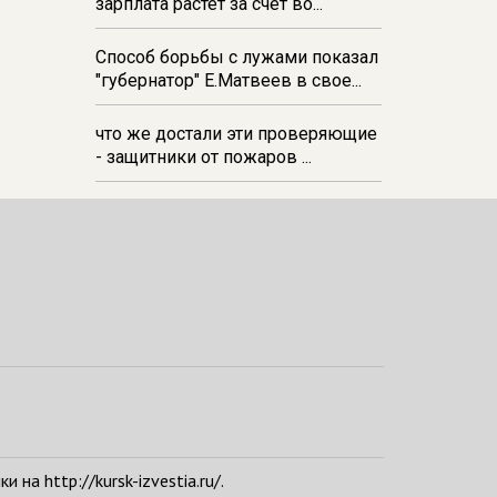
зарплата растёт за счёт во...
Способ борьбы с лужами показал
"губернатор" Е.Матвеев в свое...
что же достали эти проверяющие
- защитники от пожаров ...
а http://kursk-izvestia.ru/.