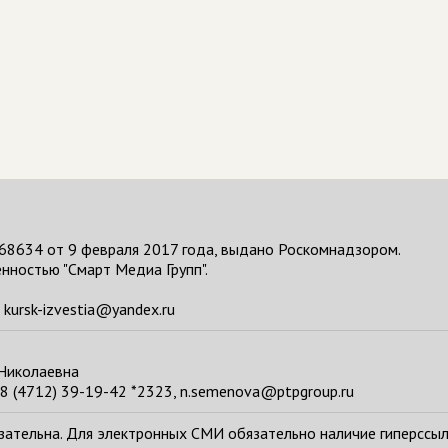
68634 от 9 февраля 2017 года, выдано Роскомнадзором.
нностью "Смарт Медиа Групп".
kursk-izvestia@yandex.ru
 Николаевна
8 (4712) 39-19-42 *2323, n.semenova@ptpgroup.ru
тельна. Для электронных СМИ обязательно наличие гиперссылки н