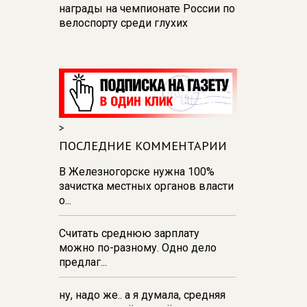
награды на чемпионате России по
велоспорту среди глухих
09:27
В Курске актриса и
журналист вместе с полицией
снимают ролики против
преступлений
09:17
Над Курской областью за
>
сутки перехватили
250 дронов — Хинштейн
ПОСЛЕДНИЕ КОММЕНТАРИИ
07 августа 21:19
В
В Железногорске нужна 100%
железногорской горбольнице
зачистка местных органов власти
решили проблему нехватки воды
о...
20:48
Курских водителей просят
Считать среднюю зарплату
не парковать авто в местах
можно по-разному. Одно дело
проведения ремонтов
предлаг...
ну, надо же.. а я думала, средняя