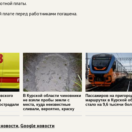
ботной платы.
 плате перед работниками погашена.
вского
В Курской области чиновники
Пассажиров на пригоро
з
не взяли пробы земли с
маршрутах в Курской о
острадали
места, куда неизвестные
стало на 9,6 тысячи бо
сливали, вероятно, краску
 новости
,
Google новости