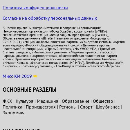
Политика конфиденциальности
Согласие на обработку персональных данных
В России признаны экстремистскими и запрещены организации:
Некоммерческая организация «Фонд борьбы с коррупцией» («ФБК»),
Некоммерческая организация «Фонд защиты прав граждан» («ФЗПГ»),
Общественное движение «Штабы Навального» (решение Мосгорсуда от
09.06.2021), «Национал-большевистская партия», «Свидетели Иеговы», «Армия
воли народа», «Русский общенациональный союз», «Движение против
нелегальной иммиграции», «Правый сектор», УНА-УНСО, УПА, «Тризуб им.
Степана Бандеры», «Мизантропик дивижн», «Меджлис крымскотатарского
народа», движение «Артподготовка», общероссийская политическая партия
«Воля». Признаны террористическими и запрещены: «Движение Талибан»,
«Имарат Кавказ», «Исламское государство» (ИГ, ИГИЛ), Джебхад-ан-Нусра, «АУМ
Синрике», «Братья-мусульмане», «Аль-Каида в странах исламского Магриба».
Мисс КИ 2019
ОСНОВНЫЕ РАЗДЕЛЫ
ЖКХ
|
Культура
|
Медицина
|
Образование
|
Общество
|
Политика
|
Проиcшествия
|
Регионы
|
Спорт
|
Шоу бизнес
|
Экономика