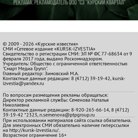
© 2009 - 2026 «Курские известия»
СМИ «Сетевое издание «KURSK-IZVESTIA»
Свидетельство о регистрации СМИ: ЭЛ № ФС 77-68634 от 9
февраля 2017 года, выдано Роскомнадзором.
Учредитель: Общество с ограниченной ответственностью
"Смарт Медиа Групп".
Главный редактор:
Зимовский М.А.
Контактные данные редакции: 8 (4712) 39-19-42, kursk-
izvestia@yandex.ru
По вопросам размещения рекламы обращаться:
Директор рекламной службы: Семенова Наталья
Николаевна
Контактные данные редакции: 8-920-265-66-14, 8 (4712)
39-19-42 *2323, n.semenova@ptpgroup.ru
При использовании материалов сайта ссылка обязательна.
Для электронных СМИ обязательно наличие гиперссылки
на http://kursk-izvestia.ru/.
Возрастное ограничение 16+