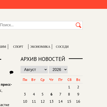
ШИМ
СПОРТ
ЭКОНОМИКА
СОСЕДИ
-
АРХИВ НОВОСТЕЙ
Пн
Вт
Ср
Чт
Пт
Сб
Вс
 пресс-
1
2
с,
3
4
5
6
7
8
9
10
11
12
13
14
15
16
частке