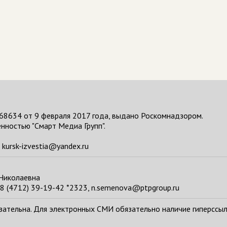
68634 от 9 февраля 2017 года, выдано Роскомнадзором.
нностью "Смарт Медиа Групп".
kursk-izvestia@yandex.ru
 Николаевна
8 (4712) 39-19-42 *2323, n.semenova@ptpgroup.ru
тельна. Для электронных СМИ обязательно наличие гиперссылки н