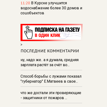
11:20
В Курске улучшится
водоснабжение более 30 домов и
соцобъектов
10:57
Омбудсмен: судьба порядка
300 курян после вторжения
остаётся неизвестной
10:39
В Курске в день
>
годовщины вторжения ВСУ
прошел памятный митинг и
ПОСЛЕДНИЕ КОММЕНТАРИИ
возложение цветов
ну, надо же.. а я думала, средняя
10:21
В Курской области
зарплата растёт за счёт во...
ликвидированы 4 свалки на
сельхозземлях
Способ борьбы с лужами показал
"губернатор" Е.Матвеев в свое...
10:05
СК: ущерб от вторжения в
Курскую область составил почти
505 млрд рублей
что же достали эти проверяющие
- защитники от пожаров ...