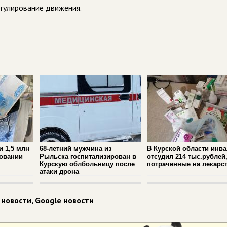
гулирование движения.
и 1,5 млн
68-летний мужчина из
В Курской области инв
новании
Рыльска госпитализирован в
отсудил 214 тыс.рублей
Курскую облбольницу после
потраченные на лекарс
атаки дрона
 новости
,
Google новости