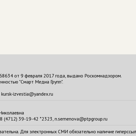
68634 от 9 февраля 2017 года, выдано Роскомнадзором.
нностью "Смарт Медиа Групп".
kursk-izvestia@yandex.ru
 Николаевна
8 (4712) 39-19-42 *2323, n.semenova@ptpgroup.ru
тельна. Для электронных СМИ обязательно наличие гиперссылки н