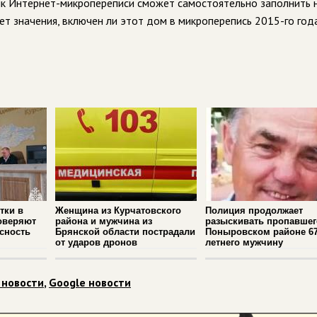
ик Интернет-микропереписи сможет самостоятельно заполнить н
ет значения, включен ли этот дом в микроперепись 2015-го год
тки в
Женщина из Курчатовского
Полиция продолжает
оверяют
района и мужчина из
разыскивать пропавшег
сность
Брянской области пострадали
Поныровском районе 67
от ударов дронов
летнего мужчину
 новости
,
Google новости