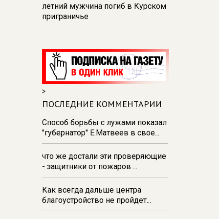
летний мужчина погиб в Курском
приграничье
15:45
Куряне смогут наблюдать
за звездопадом в телескоп
15:30
Курский губернатор провел
ежемесячный прием граждан
15:19
В Курске на улице Ленина
>
устанавливают цветочную арку
ПОСЛЕДНИЕ КОММЕНТАРИИ
«Курские сезоны»
Способ борьбы с лужами показал
15:01
В Курской области от
"губернатор" Е.Матвеев в свое...
укусов клещей пострадали 1534
человека
что же достали эти проверяющие
- защитники от пожаров ...
Как всегда дальше центра
благоустройство не пройдет...