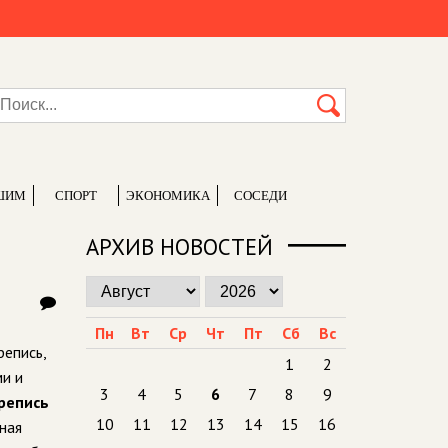
ШИМ
СПОРТ
ЭКОНОМИКА
СОСЕДИ
АРХИВ НОВОСТЕЙ
Пн
Вт
Ср
Чт
Пт
Сб
Вс
репись,
1
2
ми и
3
4
5
6
7
8
9
репись
10
11
12
13
14
15
16
ная