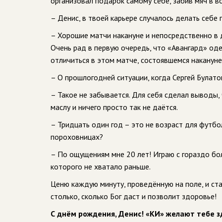
организовал подарок самому себе, забив мяч в в
– Денис, в твоей карьере случалось делать себе
– Хорошие матчи накануне и непосредственно в д
Очень рад в первую очередь, что «Авангард» оде
отличиться в этом матче, состоявшемся накануне
– О прошлогодней ситуации, когда Сергей Булато
– Такое не забывается. Для себя сделал выводы, 
маслу и ничего просто так не даётся.
– Тридцать один год – это не возраст для футб
пороховницах?
– По ощущениям мне 20 лет! Играю с гораздо бо
которого не хватало раньше.
Ценю каждую минуту, проведённую на поле, и ст
столько, сколько Бог даст и позволит здоровье!
С днём рождения, Денис! «КИ» желают тебе з