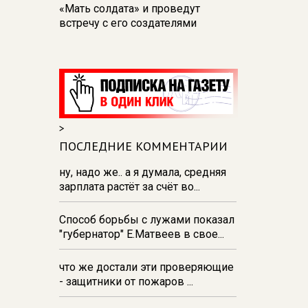
«Мать солдата» и проведут
встречу с его создателями
17:48
В Железногорске пробурят
три дополнительные скважины
из‑за проблем с водоснабжением
17:23
В Курске установили две
камеры ПДД на превышение
>
скорости
ПОСЛЕДНИЕ КОММЕНТАРИИ
16:55
В Курске жителя
Тюменской области осудили за
ну, надо же.. а я думала, средняя
незаконную перевозку
зарплата растёт за счёт во...
взрывчатки
Способ борьбы с лужами показал
16:47
В Курске капремонт дорог
"губернатор" Е.Матвеев в свое...
выполнен на 54%
что же достали эти проверяющие
- защитники от пожаров ...