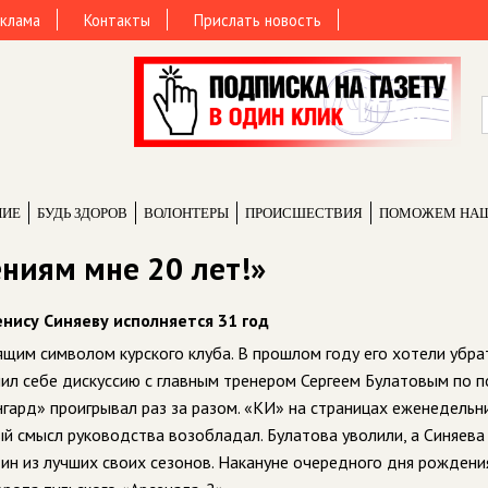
клама
Контакты
Прислать новость
НИЕ
БУДЬ ЗДОРОВ
ВОЛОНТЕРЫ
ПРОИCШЕСТВИЯ
ПОМОЖЕМ НА
ниям мне 20 лет!»
енису Синяеву исполняется 31 год
оящим символом курского клуба. В прошлом году его хотели убра
лил себе дискуссию с главным тренером Сергеем Булатовым по 
нгард» проигрывал раз за разом. «КИ» на страницах еженедельн
вый смысл руководства возобладал. Булатова уволили, а Синяева
дин из лучших своих сезонов. Накануне очередного дня рождени