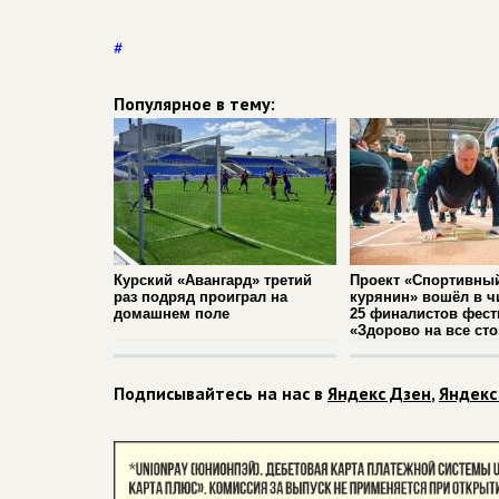
#
Популярное в тему:
Курский «Авангард» третий
Проект «Спортивны
раз подряд проиграл на
курянин» вошёл в ч
домашнем поле
25 финалистов фест
«Здорово на все сто
Подписывайтесь на нас в
Яндекс Дзен
,
Яндекс