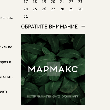
17
18
19
20
21
22
23
24
25
26
27
28
29
30
31
валось.
ОБРАТИТЕ ВНИМАНИЕ
 как по
орох в
л опыт,
грать