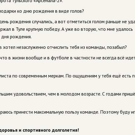
орота тульского «Арсенала-2».
 подарки ко дню рождения в виде голов?
ень рождения случались, а вот отметиться голом раньше не уда
ржал в Туле крупную победу. А уже во вторую, что мне удалось
 дня рождения.
в хотел незаслуженно отчислить тебя из команды, позабыл?
что в жизни вообще и в футболе в частности не всегда всё идет
олиста по современным меркам. По ощущениям у тебя ещё есть п
льшим удовольствием, чем в молодом возрасте. С годами пришё
араюсь принести максимальную пользу команде. Поэтому буду и
доровья и спортивного долголетия!