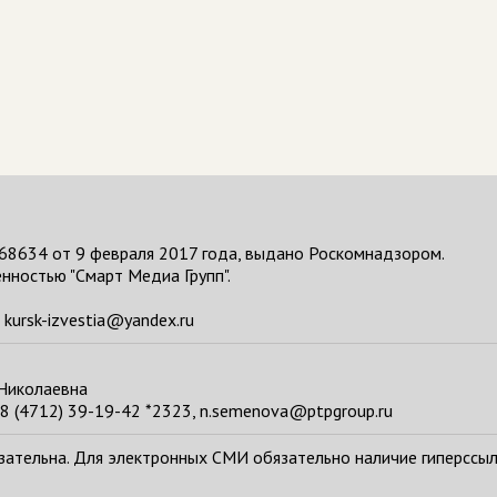
68634 от 9 февраля 2017 года, выдано Роскомнадзором.
нностью "Смарт Медиа Групп".
kursk-izvestia@yandex.ru
 Николаевна
8 (4712) 39-19-42 *2323, n.semenova@ptpgroup.ru
тельна. Для электронных СМИ обязательно наличие гиперссылки н