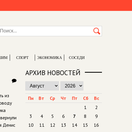
ШИМ
СПОРТ
ЭКОНОМИКА
СОСЕДИ
АРХИВ НОВОСТЕЙ
ть из
Пн
Вт
Ср
Чт
Пт
Сб
Вс
поводу
1
2
ика
3
4
5
6
7
8
9
 вернули
я Денис
10
11
12
13
14
15
16