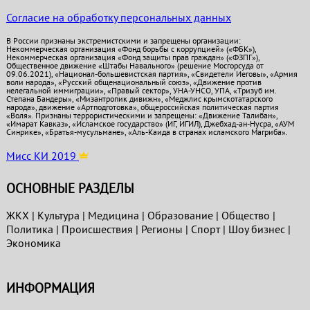
Согласие на обработку персональных данных
В России признаны экстремистскими и запрещены организации:
Некоммерческая организация «Фонд борьбы с коррупцией» («ФБК»),
Некоммерческая организация «Фонд защиты прав граждан» («ФЗПГ»),
Общественное движение «Штабы Навального» (решение Мосгорсуда от
09.06.2021), «Национал-большевистская партия», «Свидетели Иеговы», «Армия
воли народа», «Русский общенациональный союз», «Движение против
нелегальной иммиграции», «Правый сектор», УНА-УНСО, УПА, «Тризуб им.
Степана Бандеры», «Мизантропик дивижн», «Меджлис крымскотатарского
народа», движение «Артподготовка», общероссийская политическая партия
«Воля». Признаны террористическими и запрещены: «Движение Талибан»,
«Имарат Кавказ», «Исламское государство» (ИГ, ИГИЛ), Джебхад-ан-Нусра, «АУМ
Синрике», «Братья-мусульмане», «Аль-Каида в странах исламского Магриба».
Мисс КИ 2019
ОСНОВНЫЕ РАЗДЕЛЫ
ЖКХ
|
Культура
|
Медицина
|
Образование
|
Общество
|
Политика
|
Проиcшествия
|
Регионы
|
Спорт
|
Шоу бизнес
|
Экономика
ИНФОРМАЦИЯ