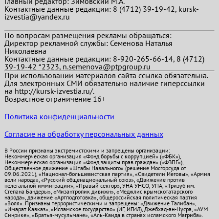
Главный редактор:
Зимовский М.А.
Контактные данные редакции: 8 (4712) 39-19-42, kursk-
izvestia@yandex.ru
По вопросам размещения рекламы обращаться:
Директор рекламной службы: Семенова Наталья
Николаевна
Контактные данные редакции: 8-920-265-66-14, 8 (4712)
39-19-42 *2323, n.semenova@ptpgroup.ru
При использовании материалов сайта ссылка обязательна.
Для электронных СМИ обязательно наличие гиперссылки
на http://kursk-izvestia.ru/.
Возрастное ограничение 16+
Политика конфиденциальности
Согласие на обработку персональных данных
В России признаны экстремистскими и запрещены организации:
Некоммерческая организация «Фонд борьбы с коррупцией» («ФБК»),
Некоммерческая организация «Фонд защиты прав граждан» («ФЗПГ»),
Общественное движение «Штабы Навального» (решение Мосгорсуда от
09.06.2021), «Национал-большевистская партия», «Свидетели Иеговы», «Армия
воли народа», «Русский общенациональный союз», «Движение против
нелегальной иммиграции», «Правый сектор», УНА-УНСО, УПА, «Тризуб им.
Степана Бандеры», «Мизантропик дивижн», «Меджлис крымскотатарского
народа», движение «Артподготовка», общероссийская политическая партия
«Воля». Признаны террористическими и запрещены: «Движение Талибан»,
«Имарат Кавказ», «Исламское государство» (ИГ, ИГИЛ), Джебхад-ан-Нусра, «АУМ
Синрике», «Братья-мусульмане», «Аль-Каида в странах исламского Магриба».