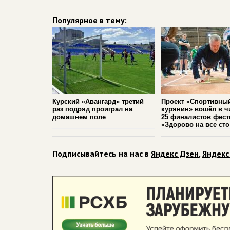
Популярное в тему:
Курский «Авангард» третий
Проект «Спортивны
раз подряд проиграл на
курянин» вошёл в ч
домашнем поле
25 финалистов фест
«Здорово на все сто
Подписывайтесь на нас в
Яндекс Дзен
,
Яндекс