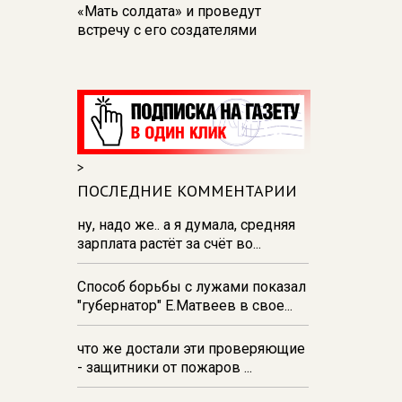
«Мать солдата» и проведут
встречу с его создателями
17:48
В Железногорске пробурят
три дополнительные скважины
из‑за проблем с водоснабжением
17:23
В Курске установили две
камеры ПДД на превышение
>
скорости
ПОСЛЕДНИЕ КОММЕНТАРИИ
16:55
В Курске жителя
Тюменской области осудили за
ну, надо же.. а я думала, средняя
незаконную перевозку
зарплата растёт за счёт во...
взрывчатки
Способ борьбы с лужами показал
16:47
В Курске капремонт дорог
"губернатор" Е.Матвеев в свое...
выполнен на 54%
что же достали эти проверяющие
- защитники от пожаров ...