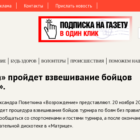
клама
Контакты
Прислать новость
НИЕ
БУДЬ ЗДОРОВ
ВОЛОНТЕРЫ
ПРОИCШЕСТВИЯ
ПОМОЖЕМ НА
а» пройдет взвешивание бойцов
».
ксандра Поветкина «Возрождение» представляют. 20 ноября 2
йдет процедура взвешивания бойцов турнира по боям без прави
ообщаться со спортсменами и гостями турнира, а после окончан
гательной дискотеке в «Матрице».