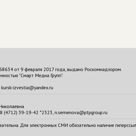
68634 от 9 февраля 2017 года, выдано Роскомнадзором.
нностью "Смарт Медиа Групп".
kursk-izvestia@yandex.ru
 Николаевна
8 (4712) 39-19-42 *2323, n.semenova@ptpgroup.ru
тельна. Для электронных СМИ обязательно наличие гиперссылки н