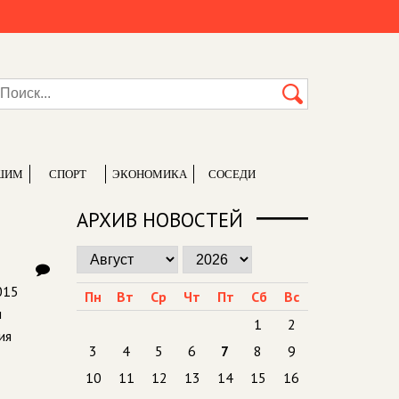
ШИМ
СПОРТ
ЭКОНОМИКА
СОСЕДИ
АРХИВ НОВОСТЕЙ
015
Пн
Вт
Ср
Чт
Пт
Сб
Вс
л
1
2
ия
3
4
5
6
7
8
9
10
11
12
13
14
15
16