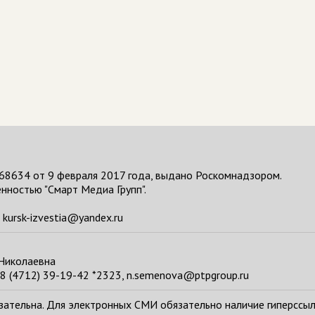
68634 от 9 февраля 2017 года, выдано Роскомнадзором.
нностью "Смарт Медиа Групп".
kursk-izvestia@yandex.ru
 Николаевна
8 (4712) 39-19-42 *2323, n.semenova@ptpgroup.ru
тельна. Для электронных СМИ обязательно наличие гиперссылки н