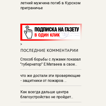
летний мужчина погиб в Курском
приграничье
15:45
Куряне смогут наблюдать
за звездопадом в телескоп
15:30
Курский губернатор провел
ежемесячный прием граждан
15:19
В Курске на улице Ленина
>
устанавливают цветочную арку
ПОСЛЕДНИЕ КОММЕНТАРИИ
«Курские сезоны»
Способ борьбы с лужами показал
15:01
В Курской области от
"губернатор" Е.Матвеев в свое...
укусов клещей пострадали 1534
человека
что же достали эти проверяющие
- защитники от пожаров ...
Как всегда дальше центра
благоустройство не пройдет...