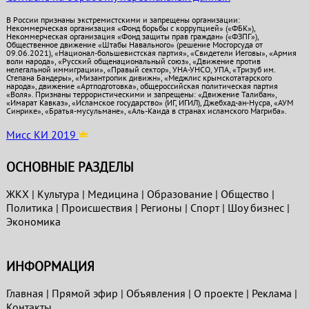
В России признаны экстремистскими и запрещены организации:
Некоммерческая организация «Фонд борьбы с коррупцией» («ФБК»),
Некоммерческая организация «Фонд защиты прав граждан» («ФЗПГ»),
Общественное движение «Штабы Навального» (решение Мосгорсуда от
09.06.2021), «Национал-большевистская партия», «Свидетели Иеговы», «Армия
воли народа», «Русский общенациональный союз», «Движение против
нелегальной иммиграции», «Правый сектор», УНА-УНСО, УПА, «Тризуб им.
Степана Бандеры», «Мизантропик дивижн», «Меджлис крымскотатарского
народа», движение «Артподготовка», общероссийская политическая партия
«Воля». Признаны террористическими и запрещены: «Движение Талибан»,
«Имарат Кавказ», «Исламское государство» (ИГ, ИГИЛ), Джебхад-ан-Нусра, «АУМ
Синрике», «Братья-мусульмане», «Аль-Каида в странах исламского Магриба».
Мисс КИ 2019
ОСНОВНЫЕ РАЗДЕЛЫ
ЖКХ
|
Культура
|
Медицина
|
Образование
|
Общество
|
Политика
|
Проиcшествия
|
Регионы
|
Спорт
|
Шоу бизнес
|
Экономика
ИНФОРМАЦИЯ
Главная
|
Прямой эфир
|
Объявления
|
О проекте
|
Реклама
|
Контакты