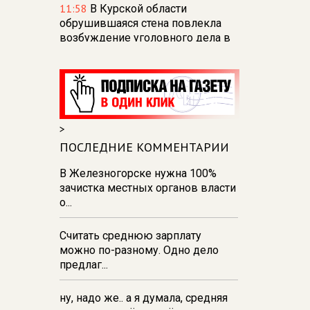
11:58
В Курской области
обрушившаяся стена повлекла
возбуждение уголовного дела в
отношении ИП
11:52
В Курске прокуратура
добивается выплаты более 1 млн
рублей зарплаты 32-м
работникам
>
11:47
В Курской области мужчина
ПОСЛЕДНИЕ КОММЕНТАРИИ
оштрафован за заведомо
В Железногорске нужна 100%
ложный донос
зачистка местных органов власти
11:43
В Курской области мужчину
о...
судят за мошенничество с
выплатами
Считать среднюю зарплату
можно по-разному. Одно дело
11:28
В Курске демонтировали
предлаг...
тарзанки для прыжков в воду на
реке Тускарь и Стрелецком озере
ну, надо же.. а я думала, средняя