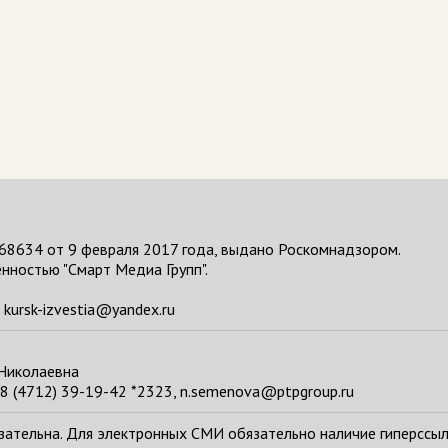
68634 от 9 февраля 2017 года, выдано Роскомнадзором.
нностью "Смарт Медиа Групп".
kursk-izvestia@yandex.ru
 Николаевна
8 (4712) 39-19-42 *2323, n.semenova@ptpgroup.ru
тельна. Для электронных СМИ обязательно наличие гиперссылки н