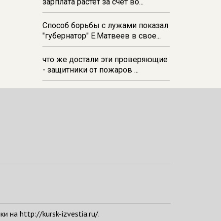
зарплата растёт за счёт во...
Способ борьбы с лужами показал
"губернатор" Е.Матвеев в свое...
что же достали эти проверяющие
- защитники от пожаров ...
а http://kursk-izvestia.ru/.