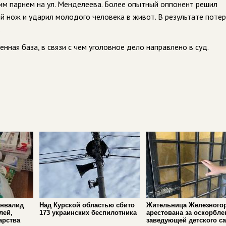
им парнем на ул. Менделеева. Более опытный оппонент решил
й нож и ударил молодого человека в живот. В результате поте
.
ная база, в связи с чем уголовное дело направлено в суд.
инвалид
Над Курской областью сбито
Жительница Железного
лей,
173 украинских беспилотника
арестована за оскорбле
арства
заведующей детского с