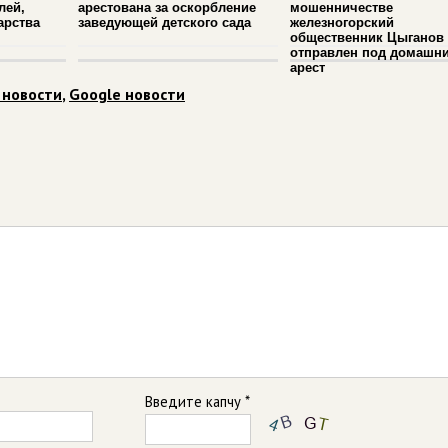
лей,
арестована за оскорбление
мошенничестве
арства
заведующей детского сада
железногорский
общественник Цыганов
отправлен под домашн
арест
 новости
,
Google новости
Введите капчу *