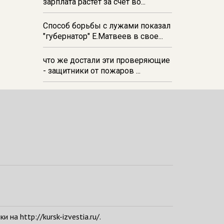
зарплата растёт за счёт во...
Способ борьбы с лужами показал
"губернатор" Е.Матвеев в свое...
что же достали эти проверяющие
- защитники от пожаров ...
а http://kursk-izvestia.ru/.