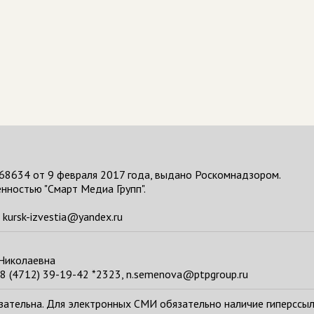
68634 от 9 февраля 2017 года, выдано Роскомнадзором.
нностью "Смарт Медиа Групп".
kursk-izvestia@yandex.ru
 Николаевна
8 (4712) 39-19-42 *2323, n.semenova@ptpgroup.ru
тельна. Для электронных СМИ обязательно наличие гиперссылки н