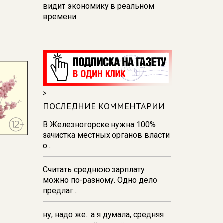
видит экономику в реальном
времени
12:26
В Курске перекроют
движение на участке улицы
Карла Маркса
12:17
В Курске прокуратура
добивается возмещения для
>
девочки - подростка ущерба за
побои
ПОСЛЕДНИЕ КОММЕНТАРИИ
11:58
В Курской области
В Железногорске нужна 100%
обрушившаяся стена повлекла
зачистка местных органов власти
возбуждение уголовного дела в
о...
отношении ИП
Считать среднюю зарплату
11:52
В Курске прокуратура
можно по-разному. Одно дело
добивается выплаты более 1 млн
предлаг...
рублей зарплаты 32-м
работникам
ну, надо же.. а я думала, средняя