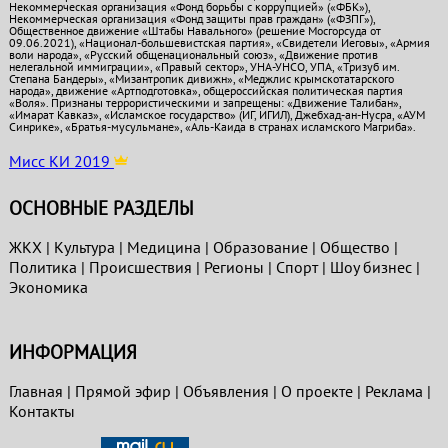
Некоммерческая организация «Фонд борьбы с коррупцией» («ФБК»),
Некоммерческая организация «Фонд защиты прав граждан» («ФЗПГ»),
Общественное движение «Штабы Навального» (решение Мосгорсуда от
09.06.2021), «Национал-большевистская партия», «Свидетели Иеговы», «Армия
воли народа», «Русский общенациональный союз», «Движение против
нелегальной иммиграции», «Правый сектор», УНА-УНСО, УПА, «Тризуб им.
Степана Бандеры», «Мизантропик дивижн», «Меджлис крымскотатарского
народа», движение «Артподготовка», общероссийская политическая партия
«Воля». Признаны террористическими и запрещены: «Движение Талибан»,
«Имарат Кавказ», «Исламское государство» (ИГ, ИГИЛ), Джебхад-ан-Нусра, «АУМ
Синрике», «Братья-мусульмане», «Аль-Каида в странах исламского Магриба».
Мисс КИ 2019
ОСНОВНЫЕ РАЗДЕЛЫ
ЖКХ
|
Культура
|
Медицина
|
Образование
|
Общество
|
Политика
|
Проиcшествия
|
Регионы
|
Спорт
|
Шоу бизнес
|
Экономика
ИНФОРМАЦИЯ
Главная
|
Прямой эфир
|
Объявления
|
О проекте
|
Реклама
|
Контакты