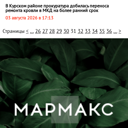
В Курском районе прокуратура добилась переноса
ремонта кровли в МКД на более ранний срок
03 августа 2026 в 17:13
Страницы
<
...
26
27
28
29
30
31
32
33
34
35
36
...
>