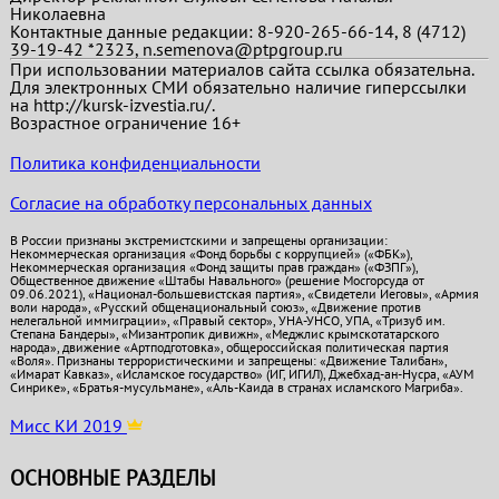
Николаевна
Контактные данные редакции: 8-920-265-66-14, 8 (4712)
39-19-42 *2323, n.semenova@ptpgroup.ru
При использовании материалов сайта ссылка обязательна.
Для электронных СМИ обязательно наличие гиперссылки
на http://kursk-izvestia.ru/.
Возрастное ограничение 16+
Политика конфиденциальности
Согласие на обработку персональных данных
В России признаны экстремистскими и запрещены организации:
Некоммерческая организация «Фонд борьбы с коррупцией» («ФБК»),
Некоммерческая организация «Фонд защиты прав граждан» («ФЗПГ»),
Общественное движение «Штабы Навального» (решение Мосгорсуда от
09.06.2021), «Национал-большевистская партия», «Свидетели Иеговы», «Армия
воли народа», «Русский общенациональный союз», «Движение против
нелегальной иммиграции», «Правый сектор», УНА-УНСО, УПА, «Тризуб им.
Степана Бандеры», «Мизантропик дивижн», «Меджлис крымскотатарского
народа», движение «Артподготовка», общероссийская политическая партия
«Воля». Признаны террористическими и запрещены: «Движение Талибан»,
«Имарат Кавказ», «Исламское государство» (ИГ, ИГИЛ), Джебхад-ан-Нусра, «АУМ
Синрике», «Братья-мусульмане», «Аль-Каида в странах исламского Магриба».
Мисс КИ 2019
ОСНОВНЫЕ РАЗДЕЛЫ