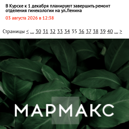
В Курске к 1 декабря планируют завершить ремонт
отделения гинекологии на ул.Ленина
03 августа 2026 в 12:38
Страницы
<
...
30
31
32
33
34
35
36
37
38
39
40
...
>