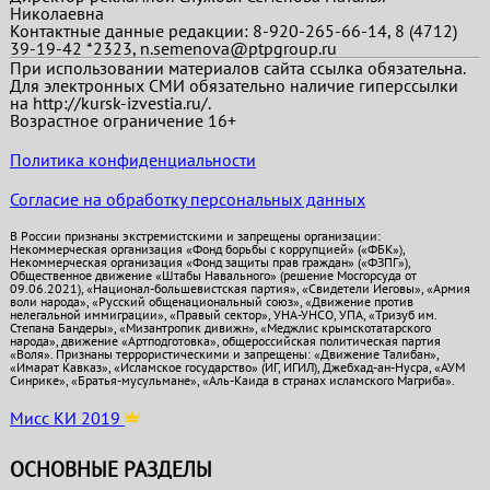
Николаевна
Контактные данные редакции: 8-920-265-66-14, 8 (4712)
39-19-42 *2323, n.semenova@ptpgroup.ru
При использовании материалов сайта ссылка обязательна.
Для электронных СМИ обязательно наличие гиперссылки
на http://kursk-izvestia.ru/.
Возрастное ограничение 16+
Политика конфиденциальности
Согласие на обработку персональных данных
В России признаны экстремистскими и запрещены организации:
Некоммерческая организация «Фонд борьбы с коррупцией» («ФБК»),
Некоммерческая организация «Фонд защиты прав граждан» («ФЗПГ»),
Общественное движение «Штабы Навального» (решение Мосгорсуда от
09.06.2021), «Национал-большевистская партия», «Свидетели Иеговы», «Армия
воли народа», «Русский общенациональный союз», «Движение против
нелегальной иммиграции», «Правый сектор», УНА-УНСО, УПА, «Тризуб им.
Степана Бандеры», «Мизантропик дивижн», «Меджлис крымскотатарского
народа», движение «Артподготовка», общероссийская политическая партия
«Воля». Признаны террористическими и запрещены: «Движение Талибан»,
«Имарат Кавказ», «Исламское государство» (ИГ, ИГИЛ), Джебхад-ан-Нусра, «АУМ
Синрике», «Братья-мусульмане», «Аль-Каида в странах исламского Магриба».
Мисс КИ 2019
ОСНОВНЫЕ РАЗДЕЛЫ