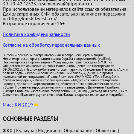
39-19-42 *2323, n.semenova@ptpgroup.ru
При использовании материалов сайта ссылка обязательна.
Для электронных СМИ обязательно наличие гиперссылки
на http://kursk-izvestia.ru/.
Возрастное ограничение 16+
Политика конфиденциальности
Согласие на обработку персональных данных
В России признаны экстремистскими и запрещены организации:
Некоммерческая организация «Фонд борьбы с коррупцией» («ФБК»),
Некоммерческая организация «Фонд защиты прав граждан» («ФЗПГ»),
Общественное движение «Штабы Навального» (решение Мосгорсуда от
09.06.2021), «Национал-большевистская партия», «Свидетели Иеговы», «Армия
воли народа», «Русский общенациональный союз», «Движение против
нелегальной иммиграции», «Правый сектор», УНА-УНСО, УПА, «Тризуб им.
Степана Бандеры», «Мизантропик дивижн», «Меджлис крымскотатарского
народа», движение «Артподготовка», общероссийская политическая партия
«Воля». Признаны террористическими и запрещены: «Движение Талибан»,
«Имарат Кавказ», «Исламское государство» (ИГ, ИГИЛ), Джебхад-ан-Нусра, «АУМ
Синрике», «Братья-мусульмане», «Аль-Каида в странах исламского Магриба».
Мисс КИ 2019
ОСНОВНЫЕ РАЗДЕЛЫ
ЖКХ
|
Культура
|
Медицина
|
Образование
|
Общество
|