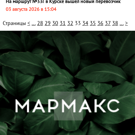
На маршрут №33Г в Курске вышел новый перевозчик
03 августа 2026 в 15:04
Страницы
<
...
28
29
30
31
32
33
34
35
36
37
38
...
>