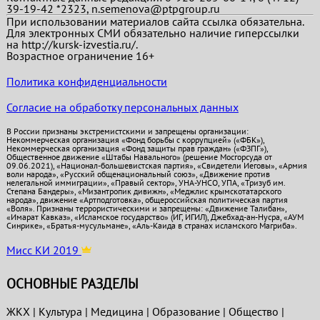
39-19-42 *2323, n.semenova@ptpgroup.ru
При использовании материалов сайта ссылка обязательна.
Для электронных СМИ обязательно наличие гиперссылки
на http://kursk-izvestia.ru/.
Возрастное ограничение 16+
Политика конфиденциальности
Согласие на обработку персональных данных
В России признаны экстремистскими и запрещены организации:
Некоммерческая организация «Фонд борьбы с коррупцией» («ФБК»),
Некоммерческая организация «Фонд защиты прав граждан» («ФЗПГ»),
Общественное движение «Штабы Навального» (решение Мосгорсуда от
09.06.2021), «Национал-большевистская партия», «Свидетели Иеговы», «Армия
воли народа», «Русский общенациональный союз», «Движение против
нелегальной иммиграции», «Правый сектор», УНА-УНСО, УПА, «Тризуб им.
Степана Бандеры», «Мизантропик дивижн», «Меджлис крымскотатарского
народа», движение «Артподготовка», общероссийская политическая партия
«Воля». Признаны террористическими и запрещены: «Движение Талибан»,
«Имарат Кавказ», «Исламское государство» (ИГ, ИГИЛ), Джебхад-ан-Нусра, «АУМ
Синрике», «Братья-мусульмане», «Аль-Каида в странах исламского Магриба».
Мисс КИ 2019
ОСНОВНЫЕ РАЗДЕЛЫ
ЖКХ
|
Культура
|
Медицина
|
Образование
|
Общество
|