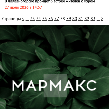
В Железногорске пройдет 6 встреч жителей с мэром
27 июля 2026 в 14:57
Страницы
<
...
73
74
75
76
77
78
79
80
81
82
83
...
>