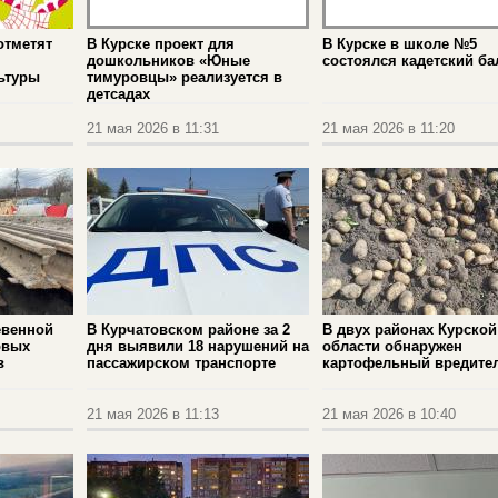
отметят
В Курске проект для
В Курске в школе №5
дошкольников «Юные
состоялся кадетский ба
ьтуры
тимуровцы» реализуется в
детсадах
21 мая 2026 в 11:31
21 мая 2026 в 11:20
евенной
В Курчатовском районе за 2
В двух районах Курской
овых
дня выявили 18 нарушений на
области обнаружен
в
пассажирском транспорте
картофельный вредите
21 мая 2026 в 11:13
21 мая 2026 в 10:40