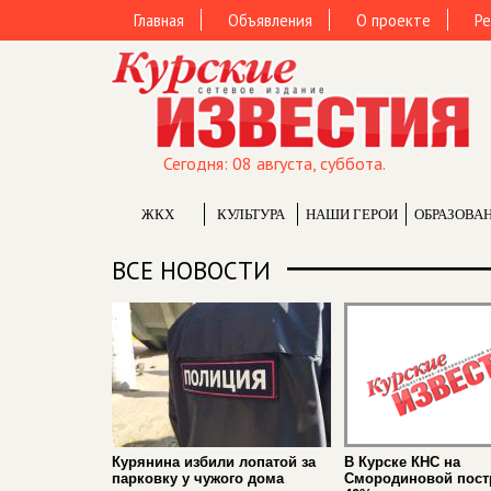
Главная
Объявления
О проекте
Ре
Сегодня: 08 августа, суббота.
ЖКХ
КУЛЬТУРА
НАШИ ГЕРОИ
ОБРАЗОВА
ВСЕ НОВОСТИ
Курянина избили лопатой за
В Курске КНС на
парковку у чужого дома
Смородиновой пост