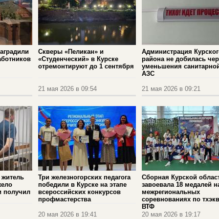
наградили
Скверы «Пеликан» и
Администрация Курског
аботников
«Студенческий» в Курске
района не добилась чер
отремонтируют до 1 сентября
уменьшения санитарно
АЗС
21 мая 2026 в 09:54
21 мая 2026 в 09:21
, житель
Три железногорских педагога
Сборная Курской облас
жело
победили в Курске на этапе
завоевала 18 медалей н
и получил
всероссийских конкурсов
межрегиональных
профмастерства
соревнованиях по тхэк
ВТФ
20 мая 2026 в 19:41
20 мая 2026 в 19:17