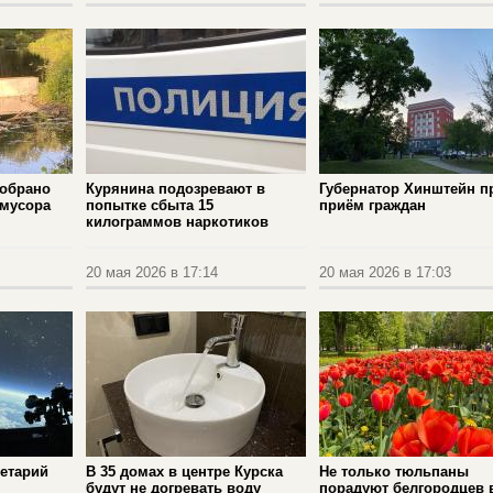
собрано
Курянина подозревают в
Губернатор Хинштейн п
 мусора
попытке сбыта 15
приём граждан
килограммов наркотиков
20 мая 2026 в 17:14
20 мая 2026 в 17:03
нетарий
В 35 домах в центре Курска
Не только тюльпаны
будут не догревать воду
порадуют белгородцев 