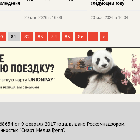
аблюдения
следующем году
20 мая 2026 в 16:06
20 мая 2026 в 16:04
80
81
82
83
84
85
86
...
>
68634 от 9 февраля 2017 года, выдано Роскомнадзором.
нностью "Смарт Медиа Групп".