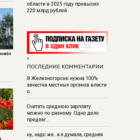
области в 2025 году превысил
220 млрд рублей
14:53
В Курской области в
строительной сфере работают
24,7 тыс. человек
14:50
Глава Железногорска
назвал причины перебоев с
ровёл
>
водой
ПОСЛЕДНИЕ КОММЕНТАРИИ
14:01
На водоемах Курской
области погибли 10 человек, двое
В Железногорске нужна 100%
из них - дети
зачистка местных органов власти
о...
12:46
Данные вместо
деклараций: как государство
Считать среднюю зарплату
видит экономику в реальном
можно по-разному. Одно дело
времени
предлаг...
ну, надо же.. а я думала, средняя
в