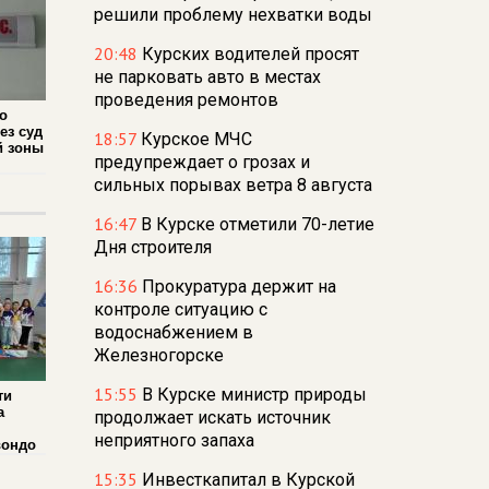
решили проблему нехватки воды
20:48
Курских водителей просят
не парковать авто в местах
проведения ремонтов
о
ез суд
18:57
Курское МЧС
й зоны
предупреждает о грозах и
сильных порывах ветра 8 августа
16:47
В Курске отметили 70-летие
Дня строителя
16:36
Прокуратура держит на
контроле ситуацию с
водоснабжением в
Железногорске
15:55
В Курске министр природы
ти
а
продолжает искать источник
неприятного запаха
вондо
15:35
Инвесткапитал в Курской