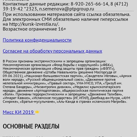
Контактные данные редакции: 8-920-265-66-14, 8 (4712)
39-19-42 *2323, n.semenova@ptpgroup.ru
При использовании материалов сайта ссылка обязательна.
Для электронных СМИ обязательно наличие гиперссылки
на http://kursk-izvestia.ru/.
Возрастное ограничение 16+
Политика конфиденциальности
Согласие на обработку персональных данных
В России признаны экстремистскими и запрещены организации:
Некоммерческая организация «Фонд борьбы с коррупцией» («ФБК»),
Некоммерческая организация «Фонд защиты прав граждан» («ФЗПГ»),
Общественное движение «Штабы Навального» (решение Мосгорсуда от
09.06.2021), «Национал-большевистская партия», «Свидетели Иеговы», «Армия
воли народа», «Русский общенациональный союз», «Движение против
нелегальной иммиграции», «Правый сектор», УНА-УНСО, УПА, «Тризуб им.
Степана Бандеры», «Мизантропик дивижн», «Меджлис крымскотатарского
народа», движение «Артподготовка», общероссийская политическая партия
«Воля». Признаны террористическими и запрещены: «Движение Талибан»,
«Имарат Кавказ», «Исламское государство» (ИГ, ИГИЛ), Джебхад-ан-Нусра, «АУМ
Синрике», «Братья-мусульмане», «Аль-Каида в странах исламского Магриба».
Мисс КИ 2019
ОСНОВНЫЕ РАЗДЕЛЫ