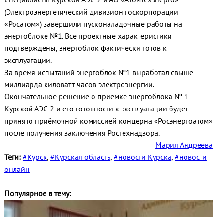
(Электроэнергетический дивизион госкорпорации
«Росатом») завершили пусконаладочные работы на
энергоблоке №1. Все проектные характеристики
подтверждены, энергоблок фактически готов к
эксплуатации.
За время испытаний энергоблок №1 выработал свыше
миллиарда киловатт-часов электроэнергии.
Окончательное решение о приёмке энергоблока № 1
Курской АЭС-2 и его готовности к эксплуатации будет
принято приёмочной комиссией концерна «Росэнергоатом»
после получения заключения Ростехнадзора.
Мария Андреева
Теги:
#Курск
,
#Курская область
,
#новости Курска
,
#новости
онлайн
Популярное в тему: