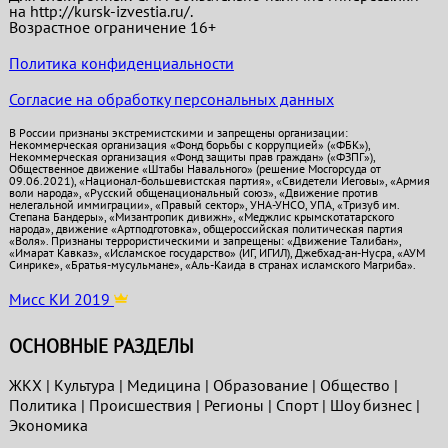
на http://kursk-izvestia.ru/.
Возрастное ограничение 16+
Политика конфиденциальности
Согласие на обработку персональных данных
В России признаны экстремистскими и запрещены организации:
Некоммерческая организация «Фонд борьбы с коррупцией» («ФБК»),
Некоммерческая организация «Фонд защиты прав граждан» («ФЗПГ»),
Общественное движение «Штабы Навального» (решение Мосгорсуда от
09.06.2021), «Национал-большевистская партия», «Свидетели Иеговы», «Армия
воли народа», «Русский общенациональный союз», «Движение против
нелегальной иммиграции», «Правый сектор», УНА-УНСО, УПА, «Тризуб им.
Степана Бандеры», «Мизантропик дивижн», «Меджлис крымскотатарского
народа», движение «Артподготовка», общероссийская политическая партия
«Воля». Признаны террористическими и запрещены: «Движение Талибан»,
«Имарат Кавказ», «Исламское государство» (ИГ, ИГИЛ), Джебхад-ан-Нусра, «АУМ
Синрике», «Братья-мусульмане», «Аль-Каида в странах исламского Магриба».
Мисс КИ 2019
ОСНОВНЫЕ РАЗДЕЛЫ
ЖКХ
|
Культура
|
Медицина
|
Образование
|
Общество
|
Политика
|
Проиcшествия
|
Регионы
|
Спорт
|
Шоу бизнес
|
Экономика