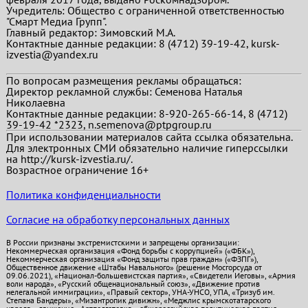
Учредитель: Общество с ограниченной ответственностью
"Смарт Медиа Групп".
Главный редактор:
Зимовский М.А.
Контактные данные редакции: 8 (4712) 39-19-42, kursk-
izvestia@yandex.ru
По вопросам размещения рекламы обращаться:
Директор рекламной службы: Семенова Наталья
Николаевна
Контактные данные редакции: 8-920-265-66-14, 8 (4712)
39-19-42 *2323, n.semenova@ptpgroup.ru
При использовании материалов сайта ссылка обязательна.
Для электронных СМИ обязательно наличие гиперссылки
на http://kursk-izvestia.ru/.
Возрастное ограничение 16+
Политика конфиденциальности
Согласие на обработку персональных данных
В России признаны экстремистскими и запрещены организации:
Некоммерческая организация «Фонд борьбы с коррупцией» («ФБК»),
Некоммерческая организация «Фонд защиты прав граждан» («ФЗПГ»),
Общественное движение «Штабы Навального» (решение Мосгорсуда от
09.06.2021), «Национал-большевистская партия», «Свидетели Иеговы», «Армия
воли народа», «Русский общенациональный союз», «Движение против
нелегальной иммиграции», «Правый сектор», УНА-УНСО, УПА, «Тризуб им.
Степана Бандеры», «Мизантропик дивижн», «Меджлис крымскотатарского