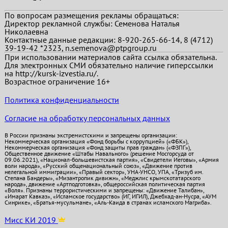
По вопросам размещения рекламы обращаться:
Директор рекламной службы: Семенова Наталья
Николаевна
Контактные данные редакции: 8-920-265-66-14, 8 (4712)
39-19-42 *2323, n.semenova@ptpgroup.ru
При использовании материалов сайта ссылка обязательна.
Для электронных СМИ обязательно наличие гиперссылки
на http://kursk-izvestia.ru/.
Возрастное ограничение 16+
Политика конфиденциальности
Согласие на обработку персональных данных
В России признаны экстремистскими и запрещены организации:
Некоммерческая организация «Фонд борьбы с коррупцией» («ФБК»),
Некоммерческая организация «Фонд защиты прав граждан» («ФЗПГ»),
Общественное движение «Штабы Навального» (решение Мосгорсуда от
09.06.2021), «Национал-большевистская партия», «Свидетели Иеговы», «Армия
воли народа», «Русский общенациональный союз», «Движение против
нелегальной иммиграции», «Правый сектор», УНА-УНСО, УПА, «Тризуб им.
Степана Бандеры», «Мизантропик дивижн», «Меджлис крымскотатарского
народа», движение «Артподготовка», общероссийская политическая партия
«Воля». Признаны террористическими и запрещены: «Движение Талибан»,
«Имарат Кавказ», «Исламское государство» (ИГ, ИГИЛ), Джебхад-ан-Нусра, «АУМ
Синрике», «Братья-мусульмане», «Аль-Каида в странах исламского Магриба».
Мисс КИ 2019