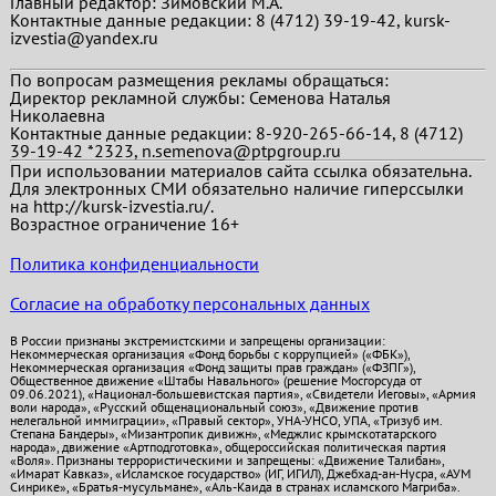
Главный редактор:
Зимовский М.А.
Контактные данные редакции: 8 (4712) 39-19-42, kursk-
izvestia@yandex.ru
По вопросам размещения рекламы обращаться:
Директор рекламной службы: Семенова Наталья
Николаевна
Контактные данные редакции: 8-920-265-66-14, 8 (4712)
39-19-42 *2323, n.semenova@ptpgroup.ru
При использовании материалов сайта ссылка обязательна.
Для электронных СМИ обязательно наличие гиперссылки
на http://kursk-izvestia.ru/.
Возрастное ограничение 16+
Политика конфиденциальности
Согласие на обработку персональных данных
В России признаны экстремистскими и запрещены организации:
Некоммерческая организация «Фонд борьбы с коррупцией» («ФБК»),
Некоммерческая организация «Фонд защиты прав граждан» («ФЗПГ»),
Общественное движение «Штабы Навального» (решение Мосгорсуда от
09.06.2021), «Национал-большевистская партия», «Свидетели Иеговы», «Армия
воли народа», «Русский общенациональный союз», «Движение против
нелегальной иммиграции», «Правый сектор», УНА-УНСО, УПА, «Тризуб им.
Степана Бандеры», «Мизантропик дивижн», «Меджлис крымскотатарского
народа», движение «Артподготовка», общероссийская политическая партия
«Воля». Признаны террористическими и запрещены: «Движение Талибан»,
«Имарат Кавказ», «Исламское государство» (ИГ, ИГИЛ), Джебхад-ан-Нусра, «АУМ
Синрике», «Братья-мусульмане», «Аль-Каида в странах исламского Магриба».