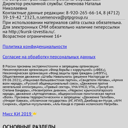
Директор рекламной службы: Семенова Наталья
Николаевна
Контактные данные редакции: 8-920-265-66-14, 8 (4712)
39-19-42 *2323, n.semenova@ptpgroup.ru
При использовании материалов сайта ссылка обязательна.
Для электронных СМИ обязательно наличие гиперссылки
на http://kursk-izvestia.ru/.
Возрастное ограничение 16+
Политика конфиденциальности
Согласие на обработку персональных данных
В России признаны экстремистскими и запрещены организации:
Некоммерческая организация «Фонд борьбы с коррупцией» («ФБК»),
Некоммерческая организация «Фонд защиты прав граждан» («ФЗПГ»),
Общественное движение «Штабы Навального» (решение Мосгорсуда от
09.06.2021), «Национал-большевистская партия», «Свидетели Иеговы», «Армия
воли народа», «Русский общенациональный союз», «Движение против
нелегальной иммиграции», «Правый сектор», УНА-УНСО, УПА, «Тризуб им.
Степана Бандеры», «Мизантропик дивижн», «Меджлис крымскотатарского
народа», движение «Артподготовка», общероссийская политическая партия
«Воля». Признаны террористическими и запрещены: «Движение Талибан»,
«Имарат Кавказ», «Исламское государство» (ИГ, ИГИЛ), Джебхад-ан-Нусра, «АУМ
Синрике», «Братья-мусульмане», «Аль-Каида в странах исламского Магриба».
Мисс КИ 2019
ОСНОВНЫЕ РАЗДЕЛЫ