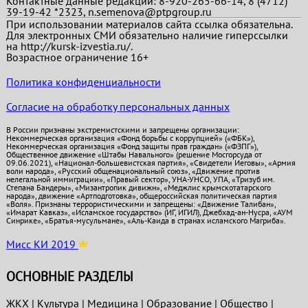
Контактные данные редакции: 8-920-265-66-14, 8 (4712)
39-19-42 *2323, n.semenova@ptpgroup.ru
При использовании материалов сайта ссылка обязательна.
Для электронных СМИ обязательно наличие гиперссылки
на http://kursk-izvestia.ru/.
Возрастное ограничение 16+
Политика конфиденциальности
Согласие на обработку персональных данных
В России признаны экстремистскими и запрещены организации:
Некоммерческая организация «Фонд борьбы с коррупцией» («ФБК»),
Некоммерческая организация «Фонд защиты прав граждан» («ФЗПГ»),
Общественное движение «Штабы Навального» (решение Мосгорсуда от
09.06.2021), «Национал-большевистская партия», «Свидетели Иеговы», «Армия
воли народа», «Русский общенациональный союз», «Движение против
нелегальной иммиграции», «Правый сектор», УНА-УНСО, УПА, «Тризуб им.
Степана Бандеры», «Мизантропик дивижн», «Меджлис крымскотатарского
народа», движение «Артподготовка», общероссийская политическая партия
«Воля». Признаны террористическими и запрещены: «Движение Талибан»,
«Имарат Кавказ», «Исламское государство» (ИГ, ИГИЛ), Джебхад-ан-Нусра, «АУМ
Синрике», «Братья-мусульмане», «Аль-Каида в странах исламского Магриба».
Мисс КИ 2019
ОСНОВНЫЕ РАЗДЕЛЫ
ЖКХ
|
Культура
|
Медицина
|
Образование
|
Общество
|