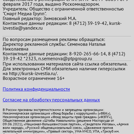
февраля 2017 года, выдано Роскомнадзором.
Учредитель: Общество с ограниченной ответственностью
"Смарт Медиа Групп".
Главный редактор:
Зимовский М.А.
Контактные данные редакции: 8 (4712) 39-19-42, kursk-
izvestia@yandex.ru
По вопросам размещения рекламы обращаться:
Директор рекламной службы: Семенова Наталья
Николаевна
Контактные данные редакции: 8-920-265-66-14, 8 (4712)
39-19-42 *2323, n.semenova@ptpgroup.ru
При использовании материалов сайта ссылка обязательна.
Для электронных СМИ обязательно наличие гиперссылки
на http://kursk-izvestia.ru/.
Возрастное ограничение 16+
Политика конфиденциальности
Согласие на обработку персональных данных
В России признаны экстремистскими и запрещены организации:
Некоммерческая организация «Фонд борьбы с коррупцией» («ФБК»),
Некоммерческая организация «Фонд защиты прав граждан» («ФЗПГ»),
Общественное движение «Штабы Навального» (решение Мосгорсуда от
09.06.2021), «Национал-большевистская партия», «Свидетели Иеговы», «Армия
воли народа», «Русский общенациональный союз», «Движение против
нелегальной иммиграции», «Правый сектор», УНА-УНСО, УПА, «Тризуб им.