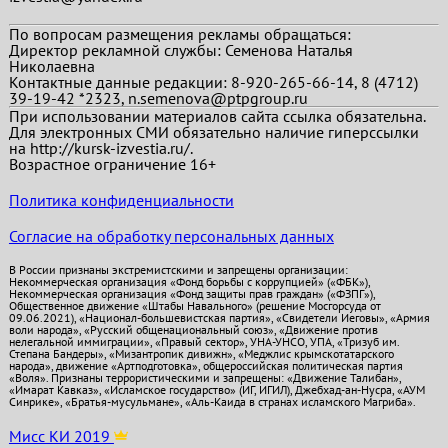
По вопросам размещения рекламы обращаться:
Директор рекламной службы: Семенова Наталья
Николаевна
Контактные данные редакции: 8-920-265-66-14, 8 (4712)
39-19-42 *2323, n.semenova@ptpgroup.ru
При использовании материалов сайта ссылка обязательна.
Для электронных СМИ обязательно наличие гиперссылки
на http://kursk-izvestia.ru/.
Возрастное ограничение 16+
Политика конфиденциальности
Согласие на обработку персональных данных
В России признаны экстремистскими и запрещены организации:
Некоммерческая организация «Фонд борьбы с коррупцией» («ФБК»),
Некоммерческая организация «Фонд защиты прав граждан» («ФЗПГ»),
Общественное движение «Штабы Навального» (решение Мосгорсуда от
09.06.2021), «Национал-большевистская партия», «Свидетели Иеговы», «Армия
воли народа», «Русский общенациональный союз», «Движение против
нелегальной иммиграции», «Правый сектор», УНА-УНСО, УПА, «Тризуб им.
Степана Бандеры», «Мизантропик дивижн», «Меджлис крымскотатарского
народа», движение «Артподготовка», общероссийская политическая партия
«Воля». Признаны террористическими и запрещены: «Движение Талибан»,
«Имарат Кавказ», «Исламское государство» (ИГ, ИГИЛ), Джебхад-ан-Нусра, «АУМ
Синрике», «Братья-мусульмане», «Аль-Каида в странах исламского Магриба».
Мисс КИ 2019