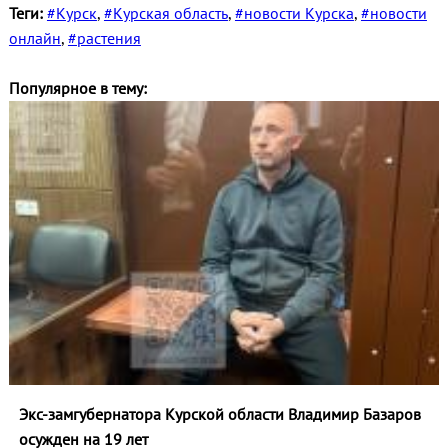
Теги:
#Курск
,
#Курская область
,
#новости Курска
,
#новости
онлайн
,
#растения
Популярное в тему:
Экс-замгубернатора Курской области Владимир Базаров
осужден на 19 лет