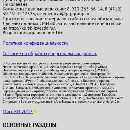
Николаевна
Контактные данные редакции: 8-920-265-66-14, 8 (4712)
39-19-42 *2323, n.semenova@ptpgroup.ru
При использовании материалов сайта ссылка обязательна.
Для электронных СМИ обязательно наличие гиперссылки
на http://kursk-izvestia.ru/.
Возрастное ограничение 16+
Политика конфиденциальности
Согласие на обработку персональных данных
В России признаны экстремистскими и запрещены организации:
Некоммерческая организация «Фонд борьбы с коррупцией» («ФБК»),
Некоммерческая организация «Фонд защиты прав граждан» («ФЗПГ»),
Общественное движение «Штабы Навального» (решение Мосгорсуда от
09.06.2021), «Национал-большевистская партия», «Свидетели Иеговы», «Армия
воли народа», «Русский общенациональный союз», «Движение против
нелегальной иммиграции», «Правый сектор», УНА-УНСО, УПА, «Тризуб им.
Степана Бандеры», «Мизантропик дивижн», «Меджлис крымскотатарского
народа», движение «Артподготовка», общероссийская политическая партия
«Воля». Признаны террористическими и запрещены: «Движение Талибан»,
«Имарат Кавказ», «Исламское государство» (ИГ, ИГИЛ), Джебхад-ан-Нусра, «АУМ
Синрике», «Братья-мусульмане», «Аль-Каида в странах исламского Магриба».
Мисс КИ 2019
ОСНОВНЫЕ РАЗДЕЛЫ