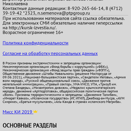
Николаевна
Контактные данные редакции: 8-920-265-66-14, 8 (4712)
39-19-42 *2323, n.semenova@ptpgroup.ru
При использовании материалов сайта ссылка обязательна.
Для электронных СМИ обязательно наличие гиперссылки
на http://kursk-izvestia.ru/.
Возрастное ограничение 16+
Политика конфиденциальности
Согласие на обработку персональных данных
В России признаны экстремистскими и запрещены организации:
Некоммерческая организация «Фонд борьбы с коррупцией» («ФБК»),
Некоммерческая организация «Фонд защиты прав граждан» («ФЗПГ»),
Общественное движение «Штабы Навального» (решение Мосгорсуда от
09.06.2021), «Национал-большевистская партия», «Свидетели Иеговы», «Армия
воли народа», «Русский общенациональный союз», «Движение против
нелегальной иммиграции», «Правый сектор», УНА-УНСО, УПА, «Тризуб им.
Степана Бандеры», «Мизантропик дивижн», «Меджлис крымскотатарского
народа», движение «Артподготовка», общероссийская политическая партия
«Воля». Признаны террористическими и запрещены: «Движение Талибан»,
«Имарат Кавказ», «Исламское государство» (ИГ, ИГИЛ), Джебхад-ан-Нусра, «АУМ
Синрике», «Братья-мусульмане», «Аль-Каида в странах исламского Магриба».
Мисс КИ 2019
ОСНОВНЫЕ РАЗДЕЛЫ