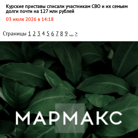
Курские приставы списали участникам СВО и их семьям
долги почти на 127 млн рублей
03 июля 2026 в 14:18
Страницы
1
2
3
4
5
6
7
8
9
...
>