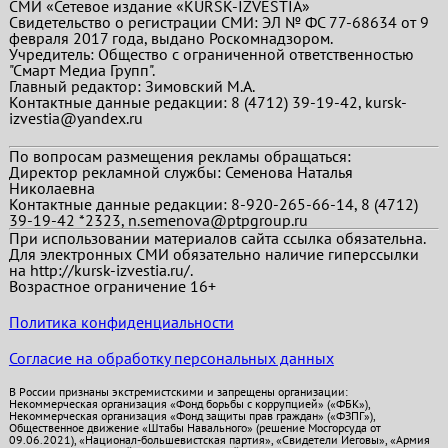
СМИ «Сетевое издание «KURSK-IZVESTIA»
Свидетельство о регистрации СМИ: ЭЛ № ФС 77-68634 от 9
февраля 2017 года, выдано Роскомнадзором.
Учредитель: Общество с ограниченной ответственностью
"Смарт Медиа Групп".
Главный редактор:
Зимовский М.А.
Контактные данные редакции: 8 (4712) 39-19-42, kursk-
izvestia@yandex.ru
По вопросам размещения рекламы обращаться:
Директор рекламной службы: Семенова Наталья
Николаевна
Контактные данные редакции: 8-920-265-66-14, 8 (4712)
39-19-42 *2323, n.semenova@ptpgroup.ru
При использовании материалов сайта ссылка обязательна.
Для электронных СМИ обязательно наличие гиперссылки
на http://kursk-izvestia.ru/.
Возрастное ограничение 16+
Политика конфиденциальности
Согласие на обработку персональных данных
В России признаны экстремистскими и запрещены организации:
Некоммерческая организация «Фонд борьбы с коррупцией» («ФБК»),
Некоммерческая организация «Фонд защиты прав граждан» («ФЗПГ»),
Общественное движение «Штабы Навального» (решение Мосгорсуда от
09.06.2021), «Национал-большевистская партия», «Свидетели Иеговы», «Армия