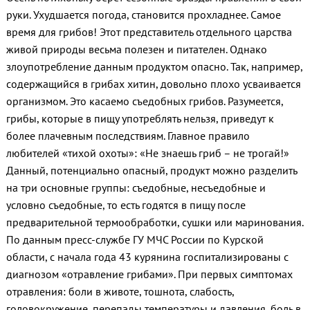
руки. Ухудшается погода, становится прохладнее. Самое
время для грибов! Этот представитель отдельного царства
живой природы весьма полезен и питателен. Однако
злоупотребление данным продуктом опасно. Так, например,
содержащийся в грибах хитин, довольно плохо усваивается
организмом. Это касаемо съедобных грибов. Разумеется,
грибы, которые в пищу употреблять нельзя, приведут к
более плачевным последствиям. Главное правило
любителей «тихой охоты»: «Не знаешь гриб – не трогай!»
Данный, потенциально опасный, продукт можно разделить
на три основные группы: съедобные, несъедобные и
условно съедобные, то есть годятся в пищу после
предварительной термообработки, сушки или маринования.
По данным пресс-службе ГУ МЧС России по Курской
области, с начала года 43 курянина госпитализированы с
диагнозом «отравление грибами». При первых симптомах
отравления: боли в животе, тошнота, слабость,
головокружение, перепады температуры и давления, боль в