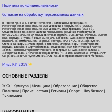
Политика конфиденциальности
Согласие на обработку персональных данных
В России признаны экстремистскими и запрещены организации:
Некоммерческая организация «Фонд борьбы с коррупцией» («ФБК»),
Некоммерческая организация «Фонд защиты прав граждан» («ФЗПГ»),
Общественное движение «Штабы Навального» (решение Мосгорсуда от
09.06.2021), «Национал-большевистская партия», «Свидетели Иеговы», «Армия
воли народа», «Русский общенациональный союз», «Движение против
нелегальной иммиграции», «Правый сектор», УНА-УНСО, УПА, «Тризуб им.
Степана Бандеры», «Мизантропик дивижн», «Меджлис крымскотатарского
народа», движение «Артподготовка», общероссийская политическая партия
«Воля». Признаны террористическими и запрещены: «Движение Талибан»,
«Имарат Кавказ», «Исламское государство» (ИГ, ИГИЛ), Джебхад-ан-Нусра, «АУМ
Синрике», «Братья-мусульмане», «Аль-Каида в странах исламского Магриба».
Мисс КИ 2019
ОСНОВНЫЕ РАЗДЕЛЫ
ЖКХ
|
Культура
|
Медицина
|
Образование
|
Общество
|
Политика
|
Проиcшествия
|
Регионы
|
Спорт
|
Шоу бизнес
|
Экономика