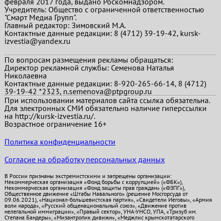
февраля 2017 года, выдано Роскомнадзором.
Учредитель: Общество с ограниченной ответственностью
"Смарт Медиа Групп".
Главный редактор:
Зимовский М.А.
Контактные данные редакции: 8 (4712) 39-19-42, kursk-
izvestia@yandex.ru
По вопросам размещения рекламы обращаться:
Директор рекламной службы: Семенова Наталья
Николаевна
Контактные данные редакции: 8-920-265-66-14, 8 (4712)
39-19-42 *2323, n.semenova@ptpgroup.ru
При использовании материалов сайта ссылка обязательна.
Для электронных СМИ обязательно наличие гиперссылки
на http://kursk-izvestia.ru/.
Возрастное ограничение 16+
Политика конфиденциальности
Согласие на обработку персональных данных
В России признаны экстремистскими и запрещены организации:
Некоммерческая организация «Фонд борьбы с коррупцией» («ФБК»),
Некоммерческая организация «Фонд защиты прав граждан» («ФЗПГ»),
Общественное движение «Штабы Навального» (решение Мосгорсуда от
09.06.2021), «Национал-большевистская партия», «Свидетели Иеговы», «Армия
воли народа», «Русский общенациональный союз», «Движение против
нелегальной иммиграции», «Правый сектор», УНА-УНСО, УПА, «Тризуб им.
Степана Бандеры», «Мизантропик дивижн», «Меджлис крымскотатарского