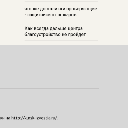
06 августа 21:34
В Курске на
стадионе прошла беговая
что же достали эти проверяющие
тренировка‑вечеринка в формате
- защитники от пожаров ...
DJ Run
Как всегда дальше центра
благоустройство не пройдет...
а http://kursk-izvestia.ru/.