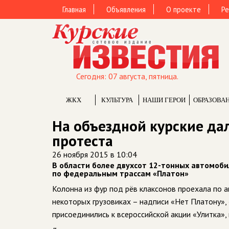
Главная
Объявления
О проекте
Ре
Сегодня: 07 августа, пятница.
ЖКХ
КУЛЬТУРА
НАШИ ГЕРОИ
ОБРАЗОВА
На объездной курские д
протеста
26 ноября 2015 в 10:04
В области более двухсот 12-тонных автомоби
по федеральным трассам «Платон»
Колонна из фур под рёв клаксонов проехала по а
некоторых грузовиках – надписи «Нет Платону»,
присоединились к всероссийской акции «Улитка»,