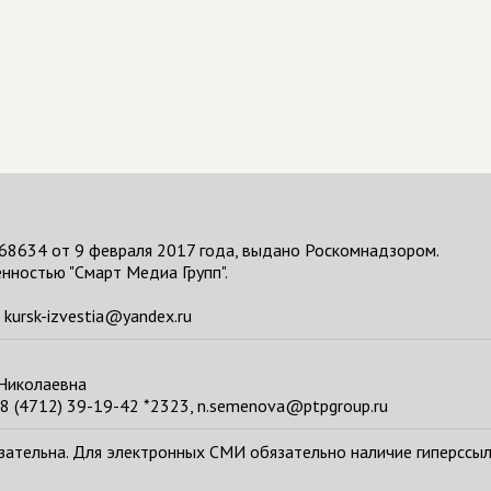
68634 от 9 февраля 2017 года, выдано Роскомнадзором.
нностью "Смарт Медиа Групп".
kursk-izvestia@yandex.ru
 Николаевна
8 (4712) 39-19-42 *2323, n.semenova@ptpgroup.ru
тельна. Для электронных СМИ обязательно наличие гиперссылки н