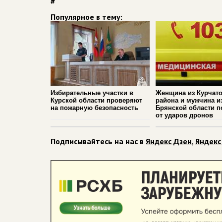
#
Популярное в тему:
Избирательные участки в
Женщина из Курчато
Курской области проверяют
района и мужчина и
на пожарную безопасность
Брянской области п
от ударов дронов
Подписывайтесь на нас в
Яндекс Дзен
,
Яндекс