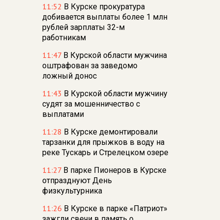
11:52
В Курске прокуратура
добивается выплаты более 1 млн
рублей зарплаты 32-м
работникам
11:47
В Курской области мужчина
оштрафован за заведомо
ложный донос
11:43
В Курской области мужчину
судят за мошенничество с
выплатами
11:28
В Курске демонтировали
тарзанки для прыжков в воду на
реке Тускарь и Стрелецком озере
11:27
В парке Пионеров в Курске
отпразднуют День
физкультурника
11:26
В Курске в парке «Патриот»
зажгли свечи в память о