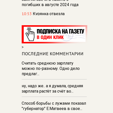
погибших в августе 2024 года
10:53
Курянка отвезла
мошенникам драгоценностей и
денег на сумму свыше 10
миллионов рублей
10:42
В Курской области
Россельхознадзор выявил 55
>
новых очагов опасных сорняков
ПОСЛЕДНИЕ КОММЕНТАРИИ
и вредителей
Считать среднюю зарплату
10:37
К школе на проспекте
можно по-разному. Одно дело
Плевицкой в курске строят
предлаг...
двухполосную дорогу с уличным
освещением
ну, надо же.. а я думала, средняя
10:17
Обвиняемый в
зарплата растёт за счёт во...
мошенничестве железногорский
общественник Цыганов
Способ борьбы с лужами показал
отправлен под домашний арест
"губернатор" Е.Матвеев в свое...