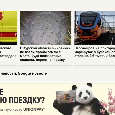
вского
В Курской области чиновники
Пассажиров на пригоро
з
не взяли пробы земли с
маршрутах в Курской о
острадали
места, куда неизвестные
стало на 9,6 тысячи бо
сливали, вероятно, краску
 новости
,
Google новости