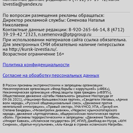
izvestia@yandex.ru
По вопросам размещения рекламы обращаться:
Директор рекламной службы: Семенова Наталья
Николаевна
Контактные данные редакции: 8-920-265-66-14, 8 (4712)
39-19-42 *2323, n.semenova@ptpgroup.ru
При использовании материалов сайта ссылка обязательна.
Для электронных СМИ обязательно наличие гиперссылки
на http://kursk-izvestia.ru/.
Возрастное ограничение 16+
Политика конфиденциальности
Согласие на обработку персональных данных
В России признаны экстремистскими и запрещены организации:
Некоммерческая организация «Фонд борьбы с коррупцией» («ФБК»),
Некоммерческая организация «Фонд защиты прав граждан» («ФЗПГ»),
Общественное движение «Штабы Навального» (решение Мосгорсуда от
09.06.2021), «Национал-большевистская партия», «Свидетели Иеговы», «Армия
воли народа», «Русский общенациональный союз», «Движение против
нелегальной иммиграции», «Правый сектор», УНА-УНСО, УПА, «Тризуб им.
Степана Бандеры», «Мизантропик дивижн», «Меджлис крымскотатарского
народа», движение «Артподготовка», общероссийская политическая партия
«Воля». Признаны террористическими и запрещены: «Движение Талибан»,
«Имарат Кавказ», «Исламское государство» (ИГ, ИГИЛ), Джебхад-ан-Нусра, «АУМ
Синрике», «Братья-мусульмане», «Аль-Каида в странах исламского Магриба».