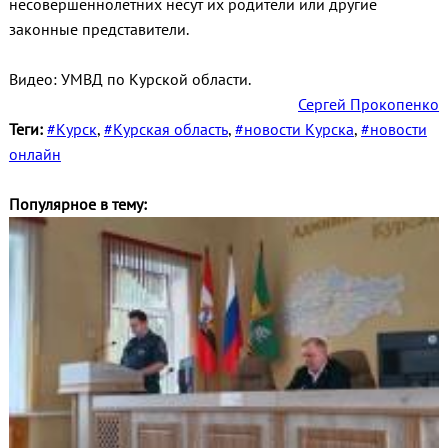
несовершеннолетних несут их родители или другие
законные представители.
Видео: УМВД по Курской области.
Сергей Прокопенко
Теги:
#Курск
,
#Курская область
,
#новости Курска
,
#новости
онлайн
Популярное в тему: