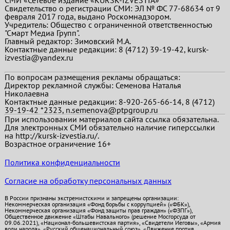
СМИ «Сетевое издание «KURSK-IZVESTIA»
Свидетельство о регистрации СМИ: ЭЛ № ФС 77-68634 от 9
февраля 2017 года, выдано Роскомнадзором.
Учредитель: Общество с ограниченной ответственностью
"Смарт Медиа Групп".
Главный редактор:
Зимовский М.А.
Контактные данные редакции: 8 (4712) 39-19-42, kursk-
izvestia@yandex.ru
По вопросам размещения рекламы обращаться:
Директор рекламной службы: Семенова Наталья
Николаевна
Контактные данные редакции: 8-920-265-66-14, 8 (4712)
39-19-42 *2323, n.semenova@ptpgroup.ru
При использовании материалов сайта ссылка обязательна.
Для электронных СМИ обязательно наличие гиперссылки
на http://kursk-izvestia.ru/.
Возрастное ограничение 16+
Политика конфиденциальности
Согласие на обработку персональных данных
В России признаны экстремистскими и запрещены организации:
Некоммерческая организация «Фонд борьбы с коррупцией» («ФБК»),
Некоммерческая организация «Фонд защиты прав граждан» («ФЗПГ»),
Общественное движение «Штабы Навального» (решение Мосгорсуда от
09.06.2021), «Национал-большевистская партия», «Свидетели Иеговы», «Армия
воли народа», «Русский общенациональный союз», «Движение против