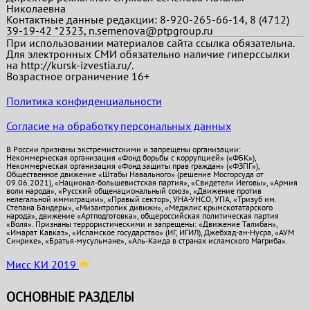
Николаевна
Контактные данные редакции: 8-920-265-66-14, 8 (4712)
39-19-42 *2323, n.semenova@ptpgroup.ru
При использовании материалов сайта ссылка обязательна.
Для электронных СМИ обязательно наличие гиперссылки
на http://kursk-izvestia.ru/.
Возрастное ограничение 16+
Политика конфиденциальности
Согласие на обработку персональных данных
В России признаны экстремистскими и запрещены организации:
Некоммерческая организация «Фонд борьбы с коррупцией» («ФБК»),
Некоммерческая организация «Фонд защиты прав граждан» («ФЗПГ»),
Общественное движение «Штабы Навального» (решение Мосгорсуда от
09.06.2021), «Национал-большевистская партия», «Свидетели Иеговы», «Армия
воли народа», «Русский общенациональный союз», «Движение против
нелегальной иммиграции», «Правый сектор», УНА-УНСО, УПА, «Тризуб им.
Степана Бандеры», «Мизантропик дивижн», «Меджлис крымскотатарского
народа», движение «Артподготовка», общероссийская политическая партия
«Воля». Признаны террористическими и запрещены: «Движение Талибан»,
«Имарат Кавказ», «Исламское государство» (ИГ, ИГИЛ), Джебхад-ан-Нусра, «АУМ
Синрике», «Братья-мусульмане», «Аль-Каида в странах исламского Магриба».
Мисс КИ 2019
ОСНОВНЫЕ РАЗДЕЛЫ