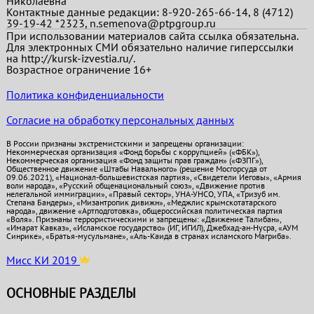
Николаевна
Контактные данные редакции: 8-920-265-66-14, 8 (4712)
39-19-42 *2323, n.semenova@ptpgroup.ru
При использовании материалов сайта ссылка обязательна.
Для электронных СМИ обязательно наличие гиперссылки
на http://kursk-izvestia.ru/.
Возрастное ограничение 16+
Политика конфиденциальности
Согласие на обработку персональных данных
В России признаны экстремистскими и запрещены организации:
Некоммерческая организация «Фонд борьбы с коррупцией» («ФБК»),
Некоммерческая организация «Фонд защиты прав граждан» («ФЗПГ»),
Общественное движение «Штабы Навального» (решение Мосгорсуда от
09.06.2021), «Национал-большевистская партия», «Свидетели Иеговы», «Армия
воли народа», «Русский общенациональный союз», «Движение против
нелегальной иммиграции», «Правый сектор», УНА-УНСО, УПА, «Тризуб им.
Степана Бандеры», «Мизантропик дивижн», «Меджлис крымскотатарского
народа», движение «Артподготовка», общероссийская политическая партия
«Воля». Признаны террористическими и запрещены: «Движение Талибан»,
«Имарат Кавказ», «Исламское государство» (ИГ, ИГИЛ), Джебхад-ан-Нусра, «АУМ
Синрике», «Братья-мусульмане», «Аль-Каида в странах исламского Магриба».
Мисс КИ 2019
ОСНОВНЫЕ РАЗДЕЛЫ