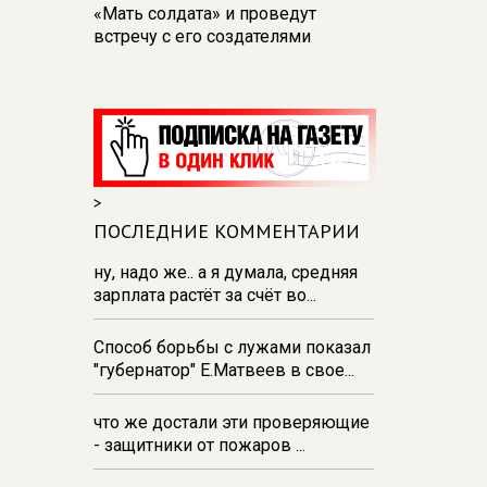
«Мать солдата» и проведут
встречу с его создателями
17:48
В Железногорске пробурят
три дополнительные скважины
из‑за проблем с водоснабжением
17:23
В Курске установили две
камеры ПДД на превышение
>
скорости
ПОСЛЕДНИЕ КОММЕНТАРИИ
16:55
В Курске жителя
Тюменской области осудили за
ну, надо же.. а я думала, средняя
незаконную перевозку
зарплата растёт за счёт во...
взрывчатки
Способ борьбы с лужами показал
16:47
В Курске капремонт дорог
"губернатор" Е.Матвеев в свое...
выполнен на 54%
что же достали эти проверяющие
- защитники от пожаров ...