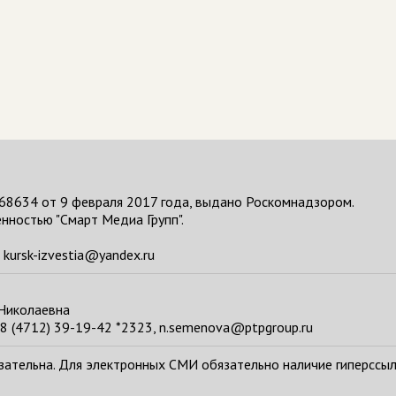
68634 от 9 февраля 2017 года, выдано Роскомнадзором.
нностью "Смарт Медиа Групп".
kursk-izvestia@yandex.ru
 Николаевна
8 (4712) 39-19-42 *2323, n.semenova@ptpgroup.ru
тельна. Для электронных СМИ обязательно наличие гиперссылки н