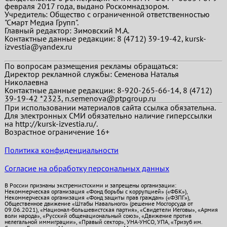
февраля 2017 года, выдано Роскомнадзором.
Учредитель: Общество с ограниченной ответственностью
"Смарт Медиа Групп".
Главный редактор:
Зимовский М.А.
Контактные данные редакции: 8 (4712) 39-19-42, kursk-
izvestia@yandex.ru
По вопросам размещения рекламы обращаться:
Директор рекламной службы: Семенова Наталья
Николаевна
Контактные данные редакции: 8-920-265-66-14, 8 (4712)
39-19-42 *2323, n.semenova@ptpgroup.ru
При использовании материалов сайта ссылка обязательна.
Для электронных СМИ обязательно наличие гиперссылки
на http://kursk-izvestia.ru/.
Возрастное ограничение 16+
Политика конфиденциальности
Согласие на обработку персональных данных
В России признаны экстремистскими и запрещены организации:
Некоммерческая организация «Фонд борьбы с коррупцией» («ФБК»),
Некоммерческая организация «Фонд защиты прав граждан» («ФЗПГ»),
Общественное движение «Штабы Навального» (решение Мосгорсуда от
09.06.2021), «Национал-большевистская партия», «Свидетели Иеговы», «Армия
воли народа», «Русский общенациональный союз», «Движение против
нелегальной иммиграции», «Правый сектор», УНА-УНСО, УПА, «Тризуб им.