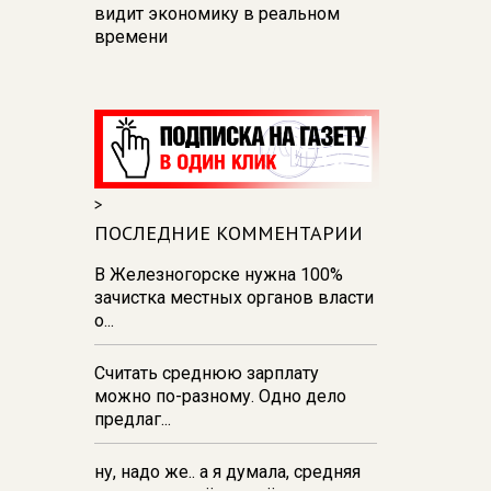
видит экономику в реальном
времени
12:26
В Курске перекроют
движение на участке улицы
Карла Маркса
12:17
В Курске прокуратура
добивается возмещения для
>
девочки - подростка ущерба за
побои
ПОСЛЕДНИЕ КОММЕНТАРИИ
11:58
В Курской области
В Железногорске нужна 100%
обрушившаяся стена повлекла
зачистка местных органов власти
возбуждение уголовного дела в
о...
отношении ИП
Считать среднюю зарплату
11:52
В Курске прокуратура
можно по-разному. Одно дело
добивается выплаты более 1 млн
предлаг...
рублей зарплаты 32-м
работникам
ну, надо же.. а я думала, средняя