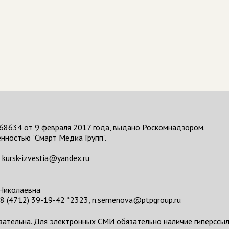
68634 от 9 февраля 2017 года, выдано Роскомнадзором.
нностью "Смарт Медиа Групп".
kursk-izvestia@yandex.ru
 Николаевна
8 (4712) 39-19-42 *2323, n.semenova@ptpgroup.ru
тельна. Для электронных СМИ обязательно наличие гиперссылки н