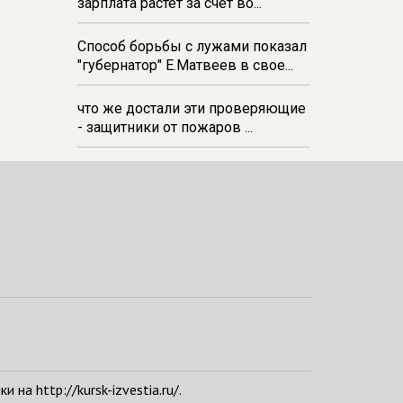
зарплата растёт за счёт во...
Способ борьбы с лужами показал
"губернатор" Е.Матвеев в свое...
что же достали эти проверяющие
- защитники от пожаров ...
а http://kursk-izvestia.ru/.