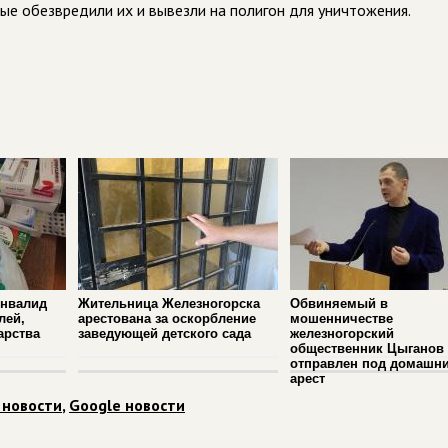
ые обезвредили их и вывезли на полигон для уничтожения.
инвалид
Жительница Железногорска
Обвиняемый в
лей,
арестована за оскорбление
мошенничестве
арства
заведующей детского сада
железногорский
общественник Цыганов
отправлен под домашн
арест
 новости
,
Google новости