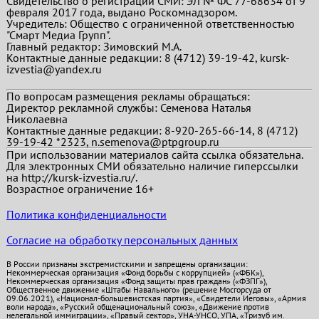
Свидетельство о регистрации СМИ: ЭЛ № ФС 77-68634 от 9
февраля 2017 года, выдано Роскомнадзором.
Учредитель: Общество с ограниченной ответственностью
"Смарт Медиа Групп".
Главный редактор:
Зимовский М.А.
Контактные данные редакции: 8 (4712) 39-19-42, kursk-
izvestia@yandex.ru
По вопросам размещения рекламы обращаться:
Директор рекламной службы: Семенова Наталья
Николаевна
Контактные данные редакции: 8-920-265-66-14, 8 (4712)
39-19-42 *2323, n.semenova@ptpgroup.ru
При использовании материалов сайта ссылка обязательна.
Для электронных СМИ обязательно наличие гиперссылки
на http://kursk-izvestia.ru/.
Возрастное ограничение 16+
Политика конфиденциальности
Согласие на обработку персональных данных
В России признаны экстремистскими и запрещены организации:
Некоммерческая организация «Фонд борьбы с коррупцией» («ФБК»),
Некоммерческая организация «Фонд защиты прав граждан» («ФЗПГ»),
Общественное движение «Штабы Навального» (решение Мосгорсуда от
09.06.2021), «Национал-большевистская партия», «Свидетели Иеговы», «Армия
воли народа», «Русский общенациональный союз», «Движение против
нелегальной иммиграции», «Правый сектор», УНА-УНСО, УПА, «Тризуб им.