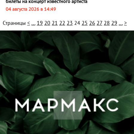
билеты на концерт известного артиста
04 августа 2026 в 14:49
Страницы
<
...
19
20
21
22
23
24
25
26
27
28
29
...
>