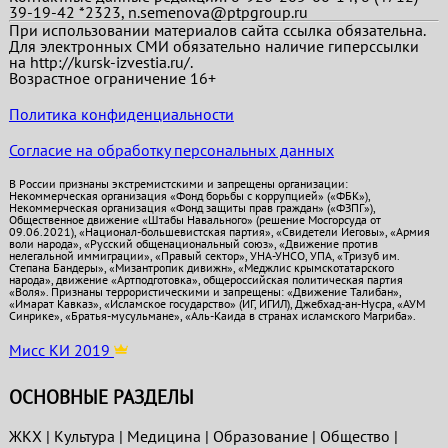
39-19-42 *2323, n.semenova@ptpgroup.ru
При использовании материалов сайта ссылка обязательна.
Для электронных СМИ обязательно наличие гиперссылки
на http://kursk-izvestia.ru/.
Возрастное ограничение 16+
Политика конфиденциальности
Согласие на обработку персональных данных
В России признаны экстремистскими и запрещены организации:
Некоммерческая организация «Фонд борьбы с коррупцией» («ФБК»),
Некоммерческая организация «Фонд защиты прав граждан» («ФЗПГ»),
Общественное движение «Штабы Навального» (решение Мосгорсуда от
09.06.2021), «Национал-большевистская партия», «Свидетели Иеговы», «Армия
воли народа», «Русский общенациональный союз», «Движение против
нелегальной иммиграции», «Правый сектор», УНА-УНСО, УПА, «Тризуб им.
Степана Бандеры», «Мизантропик дивижн», «Меджлис крымскотатарского
народа», движение «Артподготовка», общероссийская политическая партия
«Воля». Признаны террористическими и запрещены: «Движение Талибан»,
«Имарат Кавказ», «Исламское государство» (ИГ, ИГИЛ), Джебхад-ан-Нусра, «АУМ
Синрике», «Братья-мусульмане», «Аль-Каида в странах исламского Магриба».
Мисс КИ 2019
ОСНОВНЫЕ РАЗДЕЛЫ
ЖКХ
|
Культура
|
Медицина
|
Образование
|
Общество
|