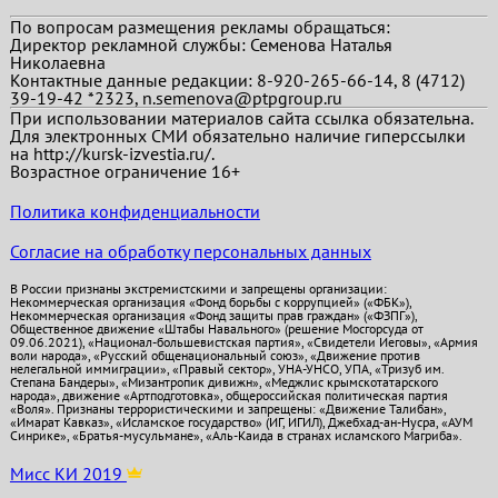
По вопросам размещения рекламы обращаться:
Директор рекламной службы: Семенова Наталья
Николаевна
Контактные данные редакции: 8-920-265-66-14, 8 (4712)
39-19-42 *2323, n.semenova@ptpgroup.ru
При использовании материалов сайта ссылка обязательна.
Для электронных СМИ обязательно наличие гиперссылки
на http://kursk-izvestia.ru/.
Возрастное ограничение 16+
Политика конфиденциальности
Согласие на обработку персональных данных
В России признаны экстремистскими и запрещены организации:
Некоммерческая организация «Фонд борьбы с коррупцией» («ФБК»),
Некоммерческая организация «Фонд защиты прав граждан» («ФЗПГ»),
Общественное движение «Штабы Навального» (решение Мосгорсуда от
09.06.2021), «Национал-большевистская партия», «Свидетели Иеговы», «Армия
воли народа», «Русский общенациональный союз», «Движение против
нелегальной иммиграции», «Правый сектор», УНА-УНСО, УПА, «Тризуб им.
Степана Бандеры», «Мизантропик дивижн», «Меджлис крымскотатарского
народа», движение «Артподготовка», общероссийская политическая партия
«Воля». Признаны террористическими и запрещены: «Движение Талибан»,
«Имарат Кавказ», «Исламское государство» (ИГ, ИГИЛ), Джебхад-ан-Нусра, «АУМ
Синрике», «Братья-мусульмане», «Аль-Каида в странах исламского Магриба».
Мисс КИ 2019