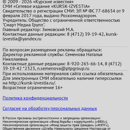
© 2009 - 2026 «Курские известия»
СМИ «Сетевое издание «KURSK-IZVESTIA»
Свидетельство о регистрации СМИ: ЭЛ № ФС 77-68634 от 9
февраля 2017 года, выдано Роскомнадзором.
Учредитель: Общество с ограниченной ответственностью
"Смарт Медиа Групп".
Главный редактор:
Зимовский М.А.
Контактные данные редакции: 8 (4712) 39-19-42, kursk-
izvestia@yandex.ru
По вопросам размещения рекламы обращаться:
Директор рекламной службы: Семенова Наталья
Николаевна
Контактные данные редакции: 8-920-265-66-14, 8 (4712)
39-19-42 *2323, n.semenova@ptpgroup.ru
При использовании материалов сайта ссылка обязательна.
Для электронных СМИ обязательно наличие гиперссылки
на http://kursk-izvestia.ru/.
Возрастное ограничение 16+
Политика конфиденциальности
Согласие на обработку персональных данных
В России признаны экстремистскими и запрещены организации:
Некоммерческая организация «Фонд борьбы с коррупцией» («ФБК»),
Некоммерческая организация «Фонд защиты прав граждан» («ФЗПГ»),
Общественное движение «Штабы Навального» (решение Мосгорсуда от