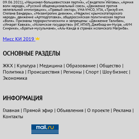
09.06.2021), «Национал-большевистская партия», «Свидетели Иеговы», «Армия
воли народа», «Русский общенациональный союз», «Движение против
нелегальной иммиграции», «Правый сектор», УНА-УНСО, УПА, «Тризуб им.
Степана Бандеры», «Мизантропик дивижн», «Меджлис крымскотатарского
народа», движение «Артподготовка», общероссийская политическая партия
«Воля». Признаны террористическими и запрещены: «Движение Талибан»,
«Имарат Кавказ», «Исламское государство» (ИГ, ИГИЛ), Джебхад-ан-Нусра, «АУМ
Синрике», «Братья-мусульмане», «Аль-Каида в странах исламского Магриба».
Мисс КИ 2019
ОСНОВНЫЕ РАЗДЕЛЫ
ЖКХ
|
Культура
|
Медицина
|
Образование
|
Общество
|
Политика
|
Проиcшествия
|
Регионы
|
Спорт
|
Шоу бизнес
|
Экономика
ИНФОРМАЦИЯ
Главная
|
Прямой эфир
|
Объявления
|
О проекте
|
Реклама
|
Контакты