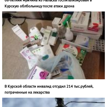
68-летний мужчина из Рыльска госпитализирован в
Курскую облбольницу после атаки дрона
В Курской области инвалид отсудил 214 тыс.рублей,
потраченные на лекарства