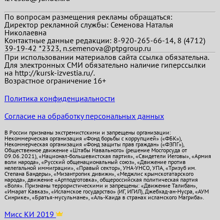
По вопросам размещения рекламы обращаться:
Директор рекламной службы: Семенова Наталья
Николаевна
Контактные данные редакции: 8-920-265-66-14, 8 (4712)
39-19-42 *2323, n.semenova@ptpgroup.ru
При использовании материалов сайта ссылка обязательна.
Для электронных СМИ обязательно наличие гиперссылки
на http://kursk-izvestia.ru/.
Возрастное ограничение 16+
Политика конфиденциальности
Согласие на обработку персональных данных
В России признаны экстремистскими и запрещены организации:
Некоммерческая организация «Фонд борьбы с коррупцией» («ФБК»),
Некоммерческая организация «Фонд защиты прав граждан» («ФЗПГ»),
Общественное движение «Штабы Навального» (решение Мосгорсуда от
09.06.2021), «Национал-большевистская партия», «Свидетели Иеговы», «Армия
воли народа», «Русский общенациональный союз», «Движение против
нелегальной иммиграции», «Правый сектор», УНА-УНСО, УПА, «Тризуб им.
Степана Бандеры», «Мизантропик дивижн», «Меджлис крымскотатарского
народа», движение «Артподготовка», общероссийская политическая партия
«Воля». Признаны террористическими и запрещены: «Движение Талибан»,
«Имарат Кавказ», «Исламское государство» (ИГ, ИГИЛ), Джебхад-ан-Нусра, «АУМ
Синрике», «Братья-мусульмане», «Аль-Каида в странах исламского Магриба».
Мисс КИ 2019