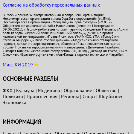
Согласие на обработку персональных данных
В России признаны экстремистскими и запрещены организации:
Некоммерческая организация «Фонд борьбы с коррупцией» («ФБК»),
Некоммерческая организация «Фонд защиты прав граждан» («ФЗПГ»),
Общественное движение «Штабы Навального» (решение Мосгорсуда от
09.06.2021), «Национал-большевистская партия», «Свидетели Иеговы», «Армия
воли народа», «Русский общенациональный союз», «Движение против
нелегальной иммиграции», «Правый сектор», УНА-УНСО, УПА, «Тризуб им.
Степана Бандеры», «Мизантропик дивижн», «Меджлис крымскотатарского
народа», движение «Артподготовка», общероссийская политическая партия
«Воля». Признаны террористическими и запрещены: «Движение Талибан»,
«Имарат Кавказ», «Исламское государство» (ИГ, ИГИЛ), Джебхад-ан-Нусра, «АУМ
Синрике», «Братья-мусульмане», «Аль-Каида в странах исламского Магриба».
Мисс КИ 2019
ОСНОВНЫЕ РАЗДЕЛЫ
ЖКХ
|
Культура
|
Медицина
|
Образование
|
Общество
|
Политика
|
Проиcшествия
|
Регионы
|
Спорт
|
Шоу бизнес
|
Экономика
ИНФОРМАЦИЯ
Главная
|
Прямой эфир
|
Объявления
|
О проекте
|
Реклама
|