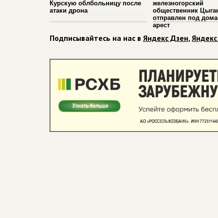
Курскую облбольницу после
железногорский
атаки дрона
общественник Цыга
отправлен под дом
арест
Подписывайтесь на нас в
Яндекс Дзен
,
Яндекс