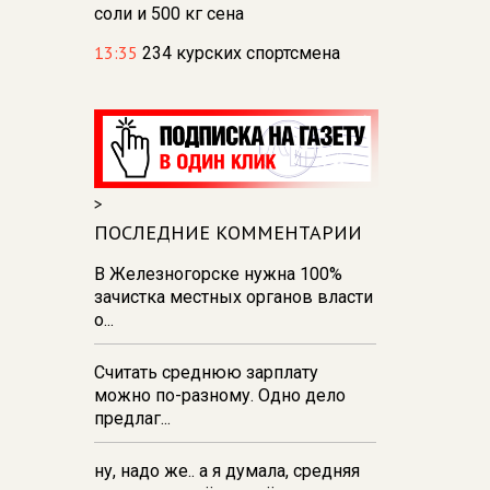
соли и 500 кг сена
13:35
234 курских спортсмена
отправились на сборы в лагерь
«Меридиан»
13:31
В Курске и Железногорске
прошли баскетбольные
мастер‑классы Егора Вяльцева
>
13:26
137 детей из Курской
ПОСЛЕДНИЕ КОММЕНТАРИИ
области поехали отдыхать в
Анапу
В Железногорске нужна 100%
зачистка местных органов власти
13:19
Спасатели Курска испытали
о...
силу в перетягивании каната
Считать среднюю зарплату
можно по-разному. Одно дело
предлаг...
ну, надо же.. а я думала, средняя