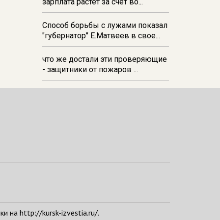
зарплата растёт за счёт во...
Способ борьбы с лужами показал
"губернатор" Е.Матвеев в свое...
что же достали эти проверяющие
- защитники от пожаров ...
а http://kursk-izvestia.ru/.