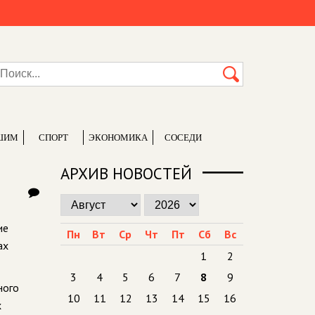
ШИМ
СПОРТ
ЭКОНОМИКА
СОСЕДИ
АРХИВ НОВОСТЕЙ
ие
Пн
Вт
Ср
Чт
Пт
Сб
Вс
ах
1
2
3
4
5
6
7
8
9
ного
10
11
12
13
14
15
16
х