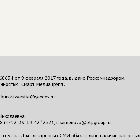
68634 от 9 февраля 2017 года, выдано Роскомнадзором.
нностью "Смарт Медиа Групп".
kursk-izvestia@yandex.ru
 Николаевна
8 (4712) 39-19-42 *2323, n.semenova@ptpgroup.ru
тельна. Для электронных СМИ обязательно наличие гиперссылки н