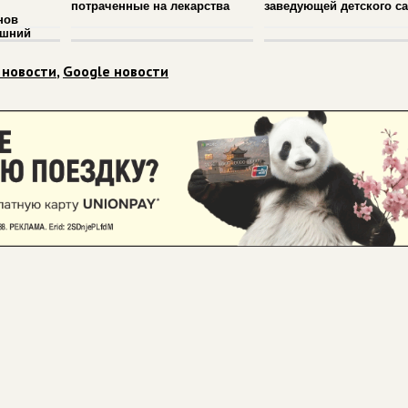
потраченные на лекарства
заведующей детского с
нов
ашний
 новости
,
Google новости