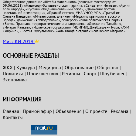
Общественное движение «Штабы Навального» (решение Мосгорсуда от
09.06.2021), «Национал-большевистская партия», «Свидетели Иеговы», «Армия
воли народа», «Русский общенациональный союз», «Движение против
нелегальной иммиграции», «Правый сектор», УНА-УНСО, УПА, «Тризуб им.
Степана Бандеры», «Мизантропик дивижн», «Меджлис крымскотатарского
народа», движение «Артподготовка», общероссийская политическая партия
«Воля». Признаны террористическими и запрещены: «Движение Талибан»,
«Имарат Кавказ», «Исламское государство» (ИГ, ИГИЛ), Джебхад-ан-Нусра, «АУМ
Синрике», «Братья-мусульмане», «Аль-Каида в странах исламского Магриба».
Мисс КИ 2019
ОСНОВНЫЕ РАЗДЕЛЫ
ЖКХ
|
Культура
|
Медицина
|
Образование
|
Общество
|
Политика
|
Проиcшествия
|
Регионы
|
Спорт
|
Шоу бизнес
|
Экономика
ИНФОРМАЦИЯ
Главная
|
Прямой эфир
|
Объявления
|
О проекте
|
Реклама
|
Контакты