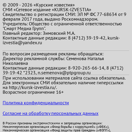
© 2009 - 2026 «Курские известия»
СМИ «Сетевое издание «KURSK-IZVESTIA»
Свидетельство о регистрации СМИ: ЭЛ № ФС 77-68634 от 9
февраля 2017 года, выдано Роскомнадзором.
Учредитель: Общество с ограниченной ответственностью
"Смарт Медиа Групп".
Главный редактор:
Зимовский М.А.
Контактные данные редакции: 8 (4712) 39-19-42, kursk-
izvestia@yandex.ru
По вопросам размещения рекламы обращаться:
Директор рекламной службы: Семенова Наталья
Николаевна
Контактные данные редакции: 8-920-265-66-14, 8 (4712)
39-19-42 *2323, n.semenova@ptpgroup.ru
При использовании материалов сайта ссылка обязательна.
Для электронных СМИ обязательно наличие гиперссылки
на http://kursk-izvestia.ru/.
Возрастное ограничение 16+
Политика конфиденциальности
Согласие на обработку персональных данных
В России признаны экстремистскими и запрещены организации:
Некоммерческая организация «Фонд борьбы с коррупцией» («ФБК»),
Некоммерческая организация «Фонд защиты прав граждан» («ФЗПГ»),